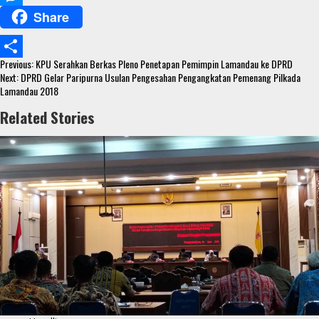
Share
e
i
h
M
b
t
a
e
Continue
o
t
t
s
Previous:
KPU Serahkan Berkas Pleno Penetapan Pemimpin Lamandau ke DPRD
S
Reading
Next:
DPRD Gelar Paripurna Usulan Pengesahan Pengangkatan Pemenang Pilkada
o
e
s
s
Lamandau 2018
h
k
r
A
e
Related Stories
a
p
n
r
p
g
e
e
r