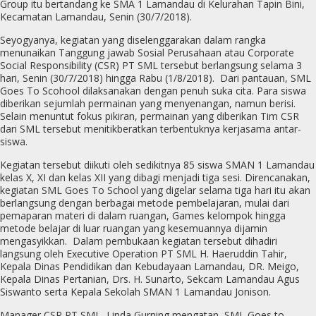
Group itu bertandang ke SMA 1 Lamandau di Kelurahan Tapin Bini,
Kecamatan Lamandau, Senin (30/7/2018).
Seyogyanya, kegiatan yang diselenggarakan dalam rangka
menunaikan Tanggung jawab Sosial Perusahaan atau Corporate
Social Responsibility (CSR) PT SML tersebut berlangsung selama 3
hari, Senin (30/7/2018) hingga Rabu (1/8/2018).
Dari pantauan, SML
Goes To Scohool dilaksanakan dengan penuh suka cita. Para siswa
diberikan sejumlah permainan yang menyenangan, namun berisi.
Selain menuntut fokus pikiran, permainan yang diberikan Tim CSR
dari SML tersebut menitikberatkan terbentuknya kerjasama antar-
siswa.
Kegiatan tersebut diikuti oleh sedikitnya 85 siswa SMAN 1 Lamandau
kelas X, XI dan kelas XII yang dibagi menjadi tiga sesi. Direncanakan,
kegiatan SML Goes To School yang digelar selama tiga hari itu akan
berlangsung dengan berbagai metode pembelajaran, mulai dari
pemaparan materi di dalam ruangan, Games kelompok hingga
metode belajar di luar ruangan yang kesemuannya dijamin
mengasyikkan.
Dalam pembukaan kegiatan tersebut dihadiri
langsung oleh Executive Operation PT SML H. Haeruddin Tahir,
Kepala Dinas Pendidikan dan Kebudayaan Lamandau, DR. Meigo,
Kepala Dinas Pertanian, Drs. H. Sunarto, Sekcam Lamandau Agus
Siswanto serta Kepala Sekolah SMAN 1 Lamandau Jonison.
Manager CSR PT SML, Linda Gurning mengatan, SML Goes to