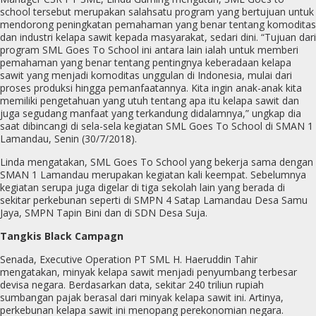
school tersebut merupakan salahsatu program yang bertujuan untuk
mendorong peningkatan pemahaman yang benar tentang komoditas
dan industri kelapa sawit kepada masyarakat, sedari dini. “Tujuan dari
program SML Goes To School ini antara lain ialah untuk memberi
pemahaman yang benar tentang pentingnya keberadaan kelapa
sawit yang menjadi komoditas unggulan di Indonesia, mulai dari
proses produksi hingga pemanfaatannya. Kita ingin anak-anak kita
memiliki pengetahuan yang utuh tentang apa itu kelapa sawit dan
juga segudang manfaat yang terkandung didalamnya,” ungkap dia
saat dibincangi di sela-sela kegiatan SML Goes To School di SMAN 1
Lamandau, Senin (30/7/2018).
Linda mengatakan, SML Goes To School yang bekerja sama dengan
SMAN 1 Lamandau merupakan kegiatan kali keempat. Sebelumnya
kegiatan serupa juga digelar di tiga sekolah lain yang berada di
sekitar perkebunan seperti di SMPN 4 Satap Lamandau Desa Samu
Jaya, SMPN Tapin Bini dan di SDN Desa Suja.
Tangkis Black Campagn
Senada, Executive Operation PT SML H. Haeruddin Tahir
mengatakan, minyak kelapa sawit menjadi penyumbang terbesar
devisa negara. Berdasarkan data, sekitar 240 triliun rupiah
sumbangan pajak berasal dari minyak kelapa sawit ini. Artinya,
perkebunan kelapa sawit ini menopang perekonomian negara.