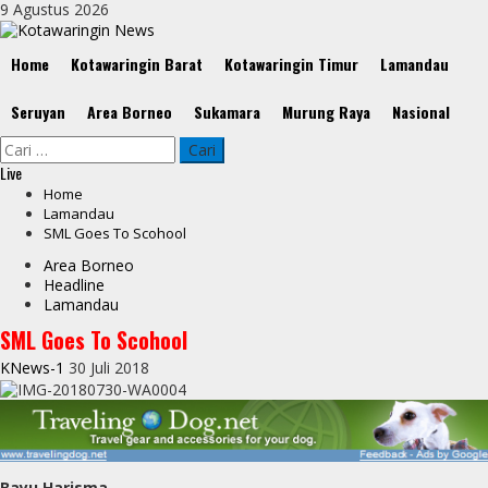
Skip
9 Agustus 2026
to
content
Primary
Home
Kotawaringin Barat
Kotawaringin Timur
Lamandau
Menu
Seruyan
Area Borneo
Sukamara
Murung Raya
Nasional
Cari
untuk:
Live
Home
Lamandau
SML Goes To Scohool
Area Borneo
Headline
Lamandau
SML Goes To Scohool
KNews-1
30 Juli 2018
Bayu Harisma