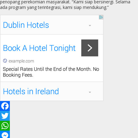
penopang perekomian masyarakat. “Kami siap bersinergi. Selama
ada program yang terintegrasi, kami siap mendukung.”
F
a
T
c
w
W