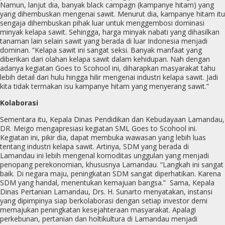
Namun, lanjut dia, banyak black campagn (kampanye hitam) yang
yang dihembuskan mengenai sawit. Menurut dia, kampanye hitam itu
sengaja dihembuskan pihak luar untuk menggembosi dominasi
minyak kelapa sawit. Sehingga, harga minyak nabati yang dihasilkan
tanaman lain selain sawit yang berada di luar Indonesia menjadi
dominan. “Kelapa sawit ini sangat seksi. Banyak manfaat yang
diberikan dari olahan kelapa sawit dalam kehidupan. Nah dengan
adanya kegiatan Goes to Scohool ini, diharapkan masyarakat tahu
lebih detail dari hulu hingga hilir mengenai industri kelapa sawit. Jadi
kita tidak termakan isu kampanye hitam yang menyerang sawit.”
Kolaborasi
Sementara itu, Kepala Dinas Pendidikan dan Kebudayaan Lamandau,
DR. Meigo mengapresiasi kegiatan SML Goes to Scohool ini.
Kegiatan ini, pikir dia, dapat membuka wawasan yang lebih luas
tentang industri kelapa sawit. Artinya, SDM yang berada di
Lamandau ini lebih mengenal komoditas unggulan yang menjadi
penopang perekonomian, khususnya Lamandau. “Langkah ini sangat
baik. Di negara maju, peningkatan SDM sangat diperhatikan. Karena
SDM yang handal, menentukan kemajuan bangsa.”
Sama, Kepala
Dinas Pertanian Lamandau, Drs. H. Sunarto menyatakan, instansi
yang dipimpinya siap berkolaborasi dengan setiap investor demi
memajukan peningkatan kesejahteraan masyarakat. Apalagi
perkebunan, pertanian dan holtikultura di Lamandau menjadi