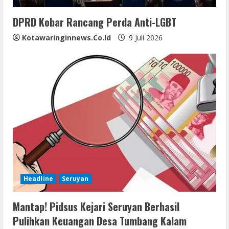
n
DPRD Kobar Rancang Perda Anti-LGBT
g
Kotawaringinnews.co.id
9 Juli 2026
Headline
Seruyan
Mantap! Pidsus Kejari Seruyan Berhasil
Pulihkan Keuangan Desa Tumbang Kalam