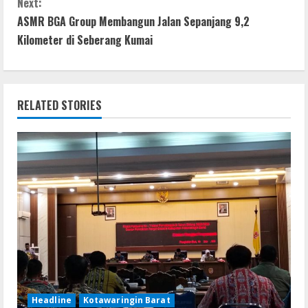
o
p
g
Next:
t
ASMR BGA Group Membangun Jalan Sepanjang 9,2
k
p
er
Kilometer di Seberang Kumai
i
n
RELATED STORIES
u
e
R
e
a
d
i
Headline
Kotawaringin Barat