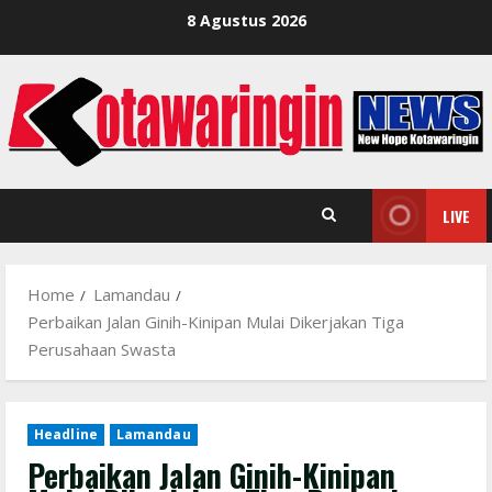
Skip
8 Agustus 2026
to
content
LIVE
Home
Lamandau
Perbaikan Jalan Ginih-Kinipan Mulai Dikerjakan Tiga
Perusahaan Swasta
Headline
Lamandau
Perbaikan Jalan Ginih-Kinipan