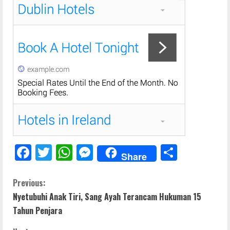
F
T
W
M
S
Share
ac
w
h
e
h
e
itt
at
ss
ar
C
Previous:
Nyetubuhi Anak Tiri, Sang Ayah Terancam Hukuman 15
b
er
s
e
e
o
Tahun Penjara
o
A
n
n