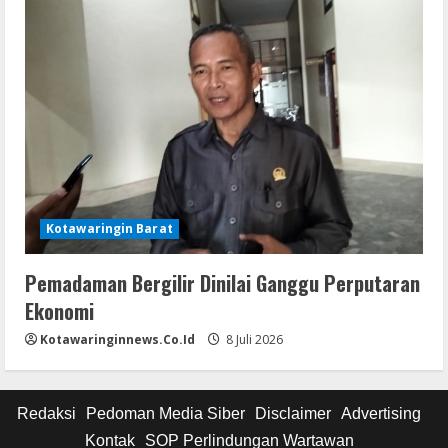
Kotawaringin Barat
Pemadaman Bergilir Dinilai Ganggu Perputaran
Ekonomi
Kotawaringinnews.co.id
8 Juli 2026
Redaksi
Pedoman Media Siber
Disclaimer
Advertising
Kontak
SOP Perlindungan Wartawan