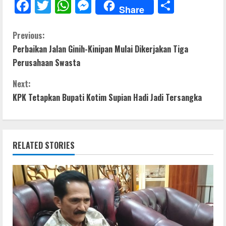
F
T
W
M
S
Share
ac
w
h
e
h
e
itt
at
ss
ar
C
Previous:
Perbaikan Jalan Ginih-Kinipan Mulai Dikerjakan Tiga
b
er
s
e
e
o
Perusahaan Swasta
o
A
n
n
o
p
g
Next:
t
KPK Tetapkan Bupati Kotim Supian Hadi Jadi Tersangka
k
p
er
i
n
RELATED STORIES
u
e
R