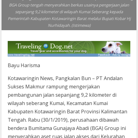
BGA Group tengah menyerahkan berkas usainya pengerjaan jalan
sepanjang 9,2 kilometer di wilayah Kumai Seberang kepada
Pemerintah Kabupaten Kotawaringin Barat melalui Bupati Kobar Hj
Nurhidayah. (Istimewa)
Bayu Harisma
Kotawaringin News, Pangkalan Bun – PT Andalan
Sukses Makmur rampung mengerjakan
pembangunan jalan sepanjang 9,2 kilometer di
wilayah seberang Kumai, Kecamatan Kumai
Kabupaten Kotawaringin Barat Provinsi Kalimantan
Tengah. Rabu (30/1/2019), perusahaan dibawah
bendera Bumitama Gunajaya Abadi (BGA) Group ini
menyerahkan aset ruas jalan akses dari Kelurahan