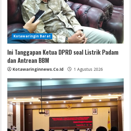
e
a
d
i
Kotawaringin Barat
n
Ini Tanggapan Ketua DPRD soal Listrik Padam
dan Antrean BBM
g
Kotawaringinnews.co.id
1 Agustus 2026