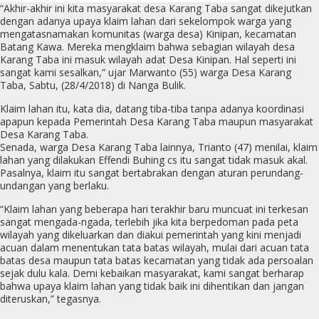
“Akhir-akhir ini kita masyarakat desa Karang Taba sangat dikejutkan
dengan adanya upaya klaim lahan dari sekelompok warga yang
mengatasnamakan komunitas (warga desa) Kinipan, kecamatan
Batang Kawa. Mereka mengklaim bahwa sebagian wilayah desa
Karang Taba ini masuk wilayah adat Desa Kinipan. Hal seperti ini
sangat kami sesalkan,” ujar Marwanto (55) warga Desa Karang
Taba, Sabtu, (28/4/2018) di Nanga Bulik.
Klaim lahan itu, kata dia, datang tiba-tiba tanpa adanya koordinasi
apapun kepada Pemerintah Desa Karang Taba maupun masyarakat
Desa Karang Taba.
Senada, warga Desa Karang Taba lainnya, Trianto (47) menilai, klaim
lahan yang dilakukan Effendi Buhing cs itu sangat tidak masuk akal.
Pasalnya, klaim itu sangat bertabrakan dengan aturan perundang-
undangan yang berlaku.
“Klaim lahan yang beberapa hari terakhir baru muncuat ini terkesan
sangat mengada-ngada, terlebih jika kita berpedoman pada peta
wilayah yang dikeluarkan dan diakui pemerintah yang kini menjadi
acuan dalam menentukan tata batas wilayah, mulai dari acuan tata
batas desa maupun tata batas kecamatan yang tidak ada persoalan
sejak dulu kala. Demi kebaikan masyarakat, kami sangat berharap
bahwa upaya klaim lahan yang tidak baik ini dihentikan dan jangan
diteruskan,” tegasnya.