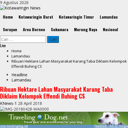
Skip
9 Agustus 2026
to
content
Primary
Home
Kotawaringin Barat
Kotawaringin Timur
Lamandau
Menu
Seruyan
Area Borneo
Sukamara
Murung Raya
Nasional
Cari
untuk:
Live
Home
Lamandau
Ribuan Hektare Lahan Masyarakat Karang Taba Diklaim Kelompok
Effendi Buhing CS
Headline
Lamandau
Ribuan Hektare Lahan Masyarakat Karang Taba
Diklaim Kelompok Effendi Buhing CS
KNews-1
28 April 2018