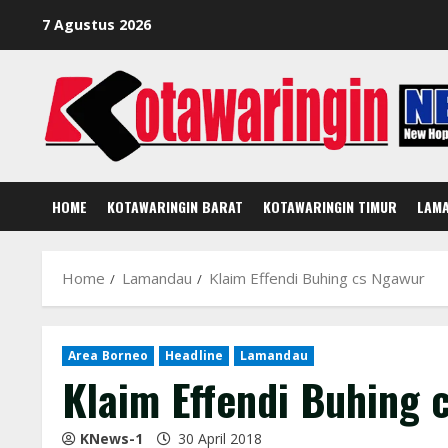
Skip
7 Agustus 2026
to
content
HOME
KOTAWARINGIN BARAT
KOTAWARINGIN TIMUR
LAM
Home
Lamandau
Klaim Effendi Buhing cs Ngawur
Area Borneo
Headline
Lamandau
Klaim Effendi Buhing 
KNews-1
30 April 2018