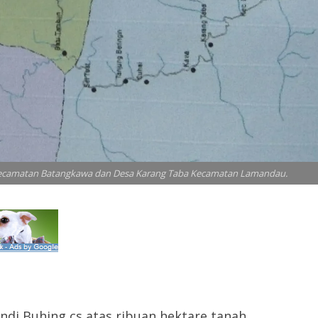
 Kecamatan Batangkawa dan Desa Karang Taba Kecamatan Lamandau.
endi Buhing cs atas ribuan hektare tanah