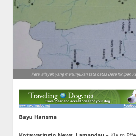
Peta wilayah yang menunjukan tata batas Desa Kinipan
Bayu Harisma
Kotawaringin News, Lamandau
– Klaim Eff