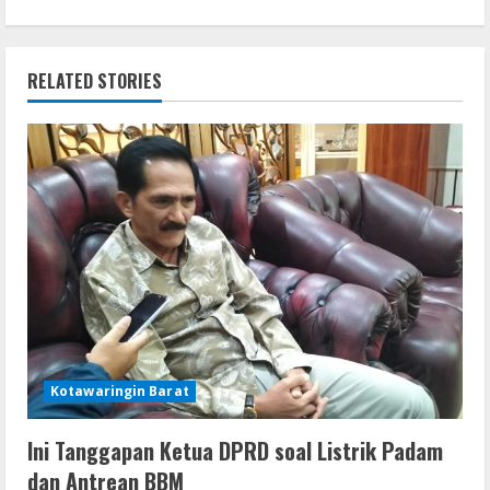
i
n
RELATED STORIES
u
e
R
e
a
d
i
Kotawaringin Barat
n
Ini Tanggapan Ketua DPRD soal Listrik Padam
dan Antrean BBM