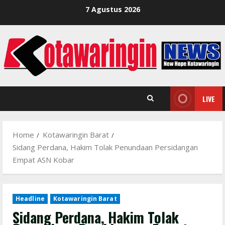
Skip
7 Agustus 2026
to
content
LIVE
Home
Kotawaringin Barat
Sidang Perdana, Hakim Tolak Penundaan Persidangan
Empat ASN Kobar
Headline
Kotawaringin Barat
Sidang Perdana, Hakim Tolak