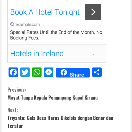
F
T
W
M
S
Share
ac
w
h
e
h
e
itt
at
ss
ar
C
Previous:
Mayat Tanpa Kepala Penumpang Kapal Kirana
b
er
s
e
e
o
o
A
n
Next:
n
o
p
g
Triyanto: Gala Desa Harus Dikelola dengan Benar dan
t
Teratur
k
p
er