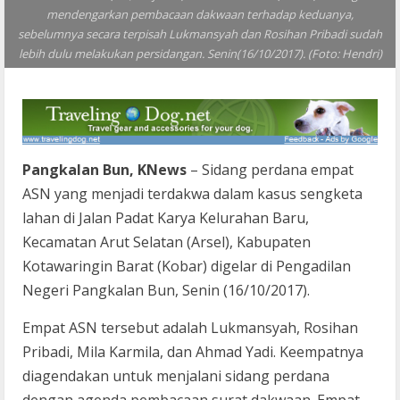
mendengarkan pembacaan dakwaan terhadap keduanya,
sebelumnya secara terpisah Lukmansyah dan Rosihan Pribadi sudah
lebih dulu melakukan persidangan. Senin(16/10/2017). (Foto: Hendri)
Pangkalan Bun, KNews
– Sidang perdana empat
ASN yang menjadi terdakwa dalam kasus sengketa
lahan di Jalan Padat Karya Kelurahan Baru,
Kecamatan Arut Selatan (Arsel), Kabupaten
Kotawaringin Barat (Kobar) digelar di Pengadilan
Negeri Pangkalan Bun, Senin (16/10/2017).
Empat ASN tersebut adalah Lukmansyah, Rosihan
Pribadi, Mila Karmila, dan Ahmad Yadi. Keempatnya
diagendakan untuk menjalani sidang perdana