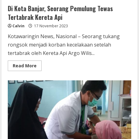
Di Kota Banjar, Seorang Pemulung Tewas
Tertabrak Kereta Api
Calvin
17 November 2023
Kotawaringin News, Nasional – Seorang tukang
rongsok menjadi korban kecelakaan setelah
tertabrak oleh Kereta Api Argo Wilis...
Read
Read More
more
about
Di
Kota
Banjar,
Seorang
Pemulung
Tewas
Tertabrak
Kereta
Api