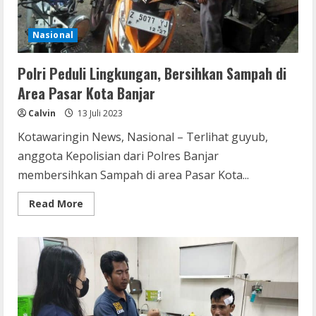
Nasional
Polri Peduli Lingkungan, Bersihkan Sampah di
Area Pasar Kota Banjar
Calvin
13 Juli 2023
Kotawaringin News, Nasional – Terlihat guyub,
anggota Kepolisian dari Polres Banjar
membersihkan Sampah di area Pasar Kota...
Read
Read More
more
about
Polri
Peduli
Lingkungan,
Bersihkan
Sampah
di
Area
Pasar
Kota