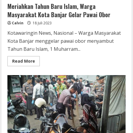
Meriahkan Tahun Baru Islam, Warga
Masyarakat Kota Banjar Gelar Pawai Obor
Calvin
18 Juli 2023
Kotawaringin News, Nasional – Warga Masyarakat
Kota Banjar menggelar pawai obor menyambut
Tahun Baru Islam, 1 Muharram...
Read
Read More
more
about
Meriahkan
Tahun
Baru
Islam,
Warga
Masyarakat
Kota
Banjar
Gelar
Pawai
Obor