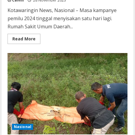
Calvin
28 November 2023
Kotawaringin News, Nasional – Masa kampanye
pemilu 2024 tinggal menyisakan satu hari lagi.
Rumah Sakit Umum Daerah...
Read
Read More
more
about
RSUD
Kota
Banjar
Sediakan
Ruangan
Khusus
bagi
Caleg
Stres
atau
Depresi
karena
Gagal
Pileg
Nasional