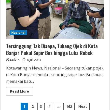
Banjar
Nasional
Tersinggung Tak Disapa, Tukang Ojek di Kota
Banjar Pukul Sopir Bus hingga Luka Robek
Calvin
6 Juli 2023
Kotawaringin News, Nasional – Seorang tukang ojek
di Kota Banjar memukul seorang sopir bus Budiman
memakai batu...
Read
Read More
more
about
Tersinggung
Paginasi
Tak
1
2
3
4
…
162
Next
Disapa,