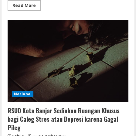
Read
Read More
more
about
Imbas
Tabrakan
Kereta
Api
di
Cicalengka,
Sejumlah
Calon
Penumpang
di
Stasiun
Kota
Banjar
Batalkan
Perjalanan
Nasional
RSUD Kota Banjar Sediakan Ruangan Khusus
bagi Caleg Stres atau Depresi karena Gagal
Pileg