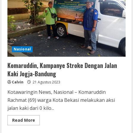
83
Tahun
Pasca
di
USG
Nasional
Komaruddin, Kampanye Stroke Dengan Jalan
Kaki Jogja-Bandung
Calvin
21 Agustus 2023
Kotawaringin News, Nasional – Komaruddin
Rachmat (69) warga Kota Bekasi melakukan aksi
jalan kaki dari 0 kilo...
Read
Read More
more
about
Komaruddin,