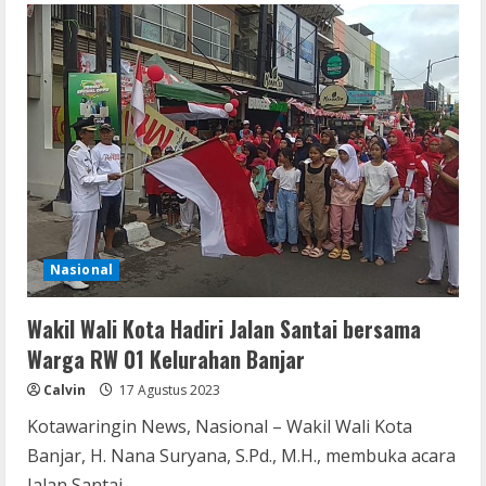
Kampanye
Stroke
Dengan
Jalan
Kaki
Jogja-
Bandung
Nasional
Wakil Wali Kota Hadiri Jalan Santai bersama
Warga RW 01 Kelurahan Banjar
Calvin
17 Agustus 2023
Kotawaringin News, Nasional – Wakil Wali Kota
Banjar, H. Nana Suryana, S.Pd., M.H., membuka acara
Jalan Santai...