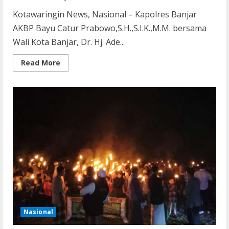
Kotawaringin News, Nasional – Kapolres Banjar
AKBP Bayu Catur Prabowo,S.H.,S.I.K.,M.M. bersama
Wali Kota Banjar, Dr. Hj. Ade...
Read
Read More
more
about
Kapolres
Banjar
Hadiri
Kegiatan
Launching
Gerakan
Pembagian
Bendera
Merah
Putih
Nasional