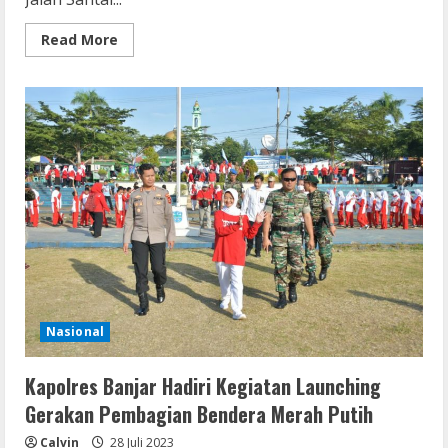
Read
Read More
more
about
Wakil
Wali
Kota
Hadiri
Jalan
Santai
bersama
Warga
RW
01
Kelurahan
Banjar
Nasional
Kapolres Banjar Hadiri Kegiatan Launching
Gerakan Pembagian Bendera Merah Putih
Calvin
28 Juli 2023