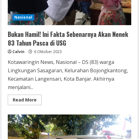
Nasional
Bukan Hamil! Ini Fakta Sebenarnya Akan Nenek
83 Tahun Pasca di USG
Calvin
6 Oktober 2023
Kotawaringin News, Nasional – DS (83) warga
Lingkungan Sasagaran, Kelurahan Bojongkantong,
Kecamatan Langensari, Kota Banjar. Akhirnya
menjalani...
Read
Read More
more
about
Bukan
Hamil!
Ini
Fakta
Sebenarnya
Akan
Nenek