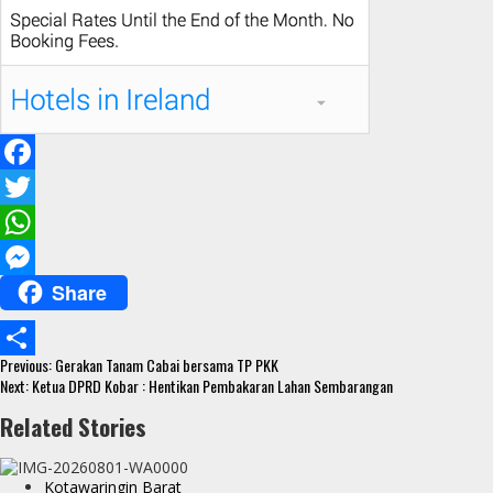
F
a
T
c
w
W
Share
e
i
h
M
b
t
a
e
Continue
o
t
t
s
Previous:
Gerakan Tanam Cabai bersama TP PKK
S
Reading
Next:
Ketua DPRD Kobar : Hentikan Pembakaran Lahan Sembarangan
o
e
s
s
h
Related Stories
k
r
A
e
a
p
n
r
Kotawaringin Barat