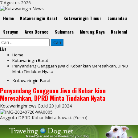
Skip
7 Agustus 2026
to
content
Primary
Home
Kotawaringin Barat
Kotawaringin Timur
Lamandau
Menu
Seruyan
Area Borneo
Sukamara
Murung Raya
Nasional
Cari
untuk:
Live
Home
Kotawaringin Barat
Penyandang Gangguan Jiwa di Kobar kian Meresahkan, DPRD
Minta Tindakan Nyata
Kotawaringin Barat
Penyandang Gangguan Jiwa di Kobar kian
Meresahkan, DPRD Minta Tindakan Nyata
Kotawaringinnews.co.id
20 Juli 2024
Anggota DPRD Kobar Minta Irawati. (Yusro)