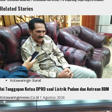
o
e
s
s
h
Related Stories
k
r
A
e
a
p
n
r
p
g
e
e
r
Kotawaringin Barat
Ini Tanggapan Ketua DPRD soal Listrik Padam dan Antrean BBM
Kotawaringinnews.co.id
1 Agustus 2026