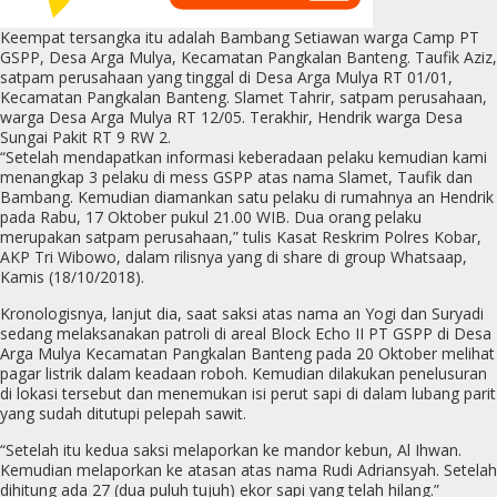
Keempat tersangka itu adalah Bambang Setiawan warga Camp PT
GSPP, Desa Arga Mulya, Kecamatan Pangkalan Banteng. Taufik Aziz,
satpam perusahaan yang tinggal di Desa Arga Mulya RT 01/01,
Kecamatan Pangkalan Banteng. Slamet Tahrir, satpam perusahaan,
warga Desa Arga Mulya RT 12/05. Terakhir, Hendrik warga Desa
Sungai Pakit RT 9 RW 2.
“Setelah mendapatkan informasi keberadaan pelaku kemudian kami
menangkap 3 pelaku di mess GSPP atas nama Slamet, Taufik dan
Bambang. Kemudian diamankan satu pelaku di rumahnya an Hendrik
pada Rabu, 17 Oktober pukul 21.00 WIB. Dua orang pelaku
merupakan satpam perusahaan,” tulis Kasat Reskrim Polres Kobar,
AKP Tri Wibowo, dalam rilisnya yang di share di group Whatsaap,
Kamis (18/10/2018).
Kronologisnya, lanjut dia, saat saksi atas nama an Yogi dan Suryadi
sedang melaksanakan patroli di areal Block Echo II PT GSPP di Desa
Arga Mulya Kecamatan Pangkalan Banteng pada 20 Oktober melihat
pagar listrik dalam keadaan roboh. Kemudian dilakukan penelusuran
di lokasi tersebut dan menemukan isi perut sapi di dalam lubang parit
yang sudah ditutupi pelepah sawit.
“Setelah itu kedua saksi melaporkan ke mandor kebun, Al Ihwan.
Kemudian melaporkan ke atasan atas nama Rudi Adriansyah. Setelah
dihitung ada 27 (dua puluh tujuh) ekor sapi yang telah hilang.”