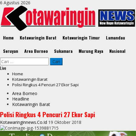
Skip
6 Agustus 2026
to
content
Primary
Home
Kotawaringin Barat
Kotawaringin Timur
Lamandau
Menu
Seruyan
Area Borneo
Sukamara
Murung Raya
Nasional
Cari
untuk:
Live
Home
Kotawaringin Barat
Polisi Ringkus 4 Pencuri 27 Ekor Sapi
Area Borneo
Headline
Kotawaringin Barat
Polisi Ringkus 4 Pencuri 27 Ekor Sapi
Kotawaringinnews.co.id
19 Oktober 2018