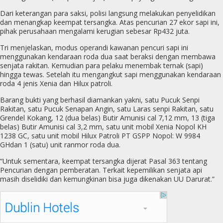
Dari keterangan para saksi, polisi langsung melakukan penyelidikan
dan menangkap keempat tersangka. Atas pencurian 27 ekor sapi ini,
pihak perusahaan mengalami kerugian sebesar Rp432 juta.
Tri menjelaskan, modus operandi kawanan pencuri sapi ini
menggunakan kendaraan roda dua saat beraksi dengan membawa
senjata rakitan. Kemudian para pelaku menembak ternak (sapi)
hingga tewas. Setelah itu mengangkut sapi menggunakan kendaraan
roda 4 jenis Xenia dan Hilux patroli.
Barang bukti yang berhasil diamankan yakni, satu Pucuk Senpi
Rakitan, satu Pucuk Senapan Angin, satu Laras senpi Rakitan, satu
Grendel Kokang, 12 (dua belas) Butir Amunisi cal 7,12 mm, 13 (tiga
belas) Butir Amunisi cal 3,2 mm, satu unit mobil Xenia Nopol KH
1238 GC, satu unit mobil Hilux Patroli PT GSPP Nopol: W 9984
GHdan 1 (satu) unit ranmor roda dua.
“Untuk sementara, keempat tersangka dijerat Pasal 363 tentang
Pencurian dengan pemberatan. Terkait kepemilikan senjata api
masih diselidiki dan kemungkinan bisa juga dikenakan UU Darurat.”