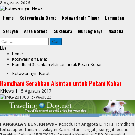
Skip
8 Agustus 2026
to
content
Primary
Home
Kotawaringin Barat
Kotawaringin Timur
Lamandau
Menu
Seruyan
Area Borneo
Sukamara
Murung Raya
Nasional
Cari
untuk:
Live
Home
Kotawaringin Barat
Hamdhani Serahkan Alsintan untuk Petani Kobar
Kotawaringin Barat
Hamdhani Serahkan Alsintan untuk Petani Kobar
KNews 1
15 Agustus 2017
PANGKALAN BUN, KNews
– Kepedulian Anggota DPR RI Hamdhani
terhadap pertanian di wilayah Kalimantan Tengah, sungguh besar.
Terakhir, Selasa (15/8/2017), Anggota Komisi IV DPR RI tersebut