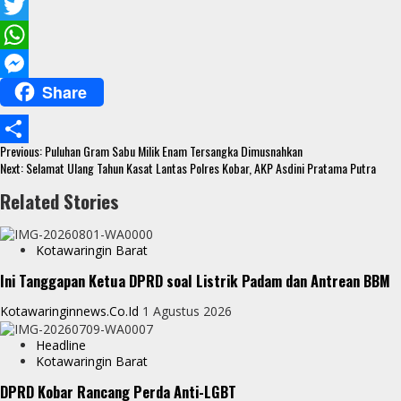
F
a
T
c
w
W
Share
e
i
h
M
b
t
a
e
Continue
o
t
t
s
Previous:
Puluhan Gram Sabu Milik Enam Tersangka Dimusnahkan
S
Reading
Next:
Selamat Ulang Tahun Kasat Lantas Polres Kobar, AKP Asdini Pratama Putra
o
e
s
s
h
Related Stories
k
r
A
e
a
p
n
r
Kotawaringin Barat
p
g
e
Ini Tanggapan Ketua DPRD soal Listrik Padam dan Antrean BBM
e
Kotawaringinnews.co.id
1 Agustus 2026
r
Headline
Kotawaringin Barat
DPRD Kobar Rancang Perda Anti-LGBT