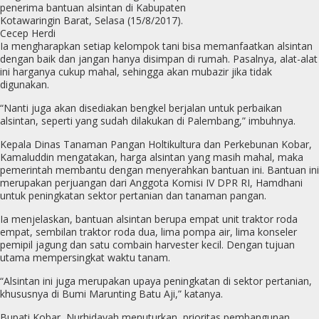
penerima bantuan alsintan di Kabupaten
Kotawaringin Barat, Selasa (15/8/2017).
Cecep Herdi
Ia mengharapkan setiap kelompok tani bisa memanfaatkan alsintan
dengan baik dan jangan hanya disimpan di rumah. Pasalnya, alat-alat
ini harganya cukup mahal, sehingga akan mubazir jika tidak
digunakan.
“Nanti juga akan disediakan bengkel berjalan untuk perbaikan
alsintan, seperti yang sudah dilakukan di Palembang,” imbuhnya.
Kepala Dinas Tanaman Pangan Holtikultura dan Perkebunan Kobar,
Kamaluddin mengatakan, harga alsintan yang masih mahal, maka
pemerintah membantu dengan menyerahkan bantuan ini. Bantuan ini
merupakan perjuangan dari Anggota Komisi IV DPR RI, Hamdhani
untuk peningkatan sektor pertanian dan tanaman pangan.
Ia menjelaskan, bantuan alsintan berupa empat unit traktor roda
empat, sembilan traktor roda dua, lima pompa air, lima konseler
pemipil jagung dan satu combain harvester kecil. Dengan tujuan
utama mempersingkat waktu tanam.
“Alsintan ini juga merupakan upaya peningkatan di sektor pertanian,
khususnya di Bumi Marunting Batu Aji,” katanya.
Bupati Kobar, Nurhidayah menuturkan, prioritas pembangunan