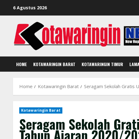
Skip
6 Agustus 2026
to
content
HOME
KOTAWARINGIN BARAT
KOTAWARINGIN TIMUR
LAM
Home
Kotawaringin Barat
Seragam Sekolah Gratis U
Kotawaringin Barat
Seragam Sekolah Grati
Tahun Ajaran 2020/20