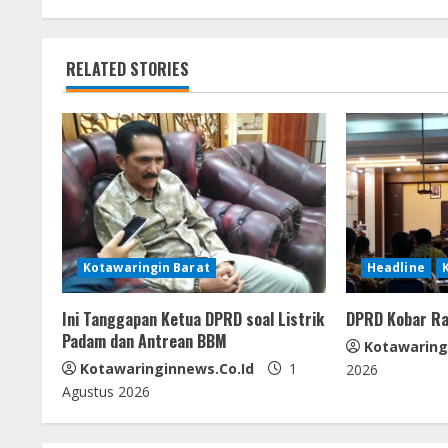
n
o
p
g
t
k
p
er
RELATED STORIES
i
n
u
e
R
Kotawaringin Barat
Headline
e
Ini Tanggapan Ketua DPRD soal Listrik
DPRD Kobar Ra
a
Padam dan Antrean BBM
Kotawaring
d
Kotawaringinnews.co.id
1
2026
Agustus 2026
i