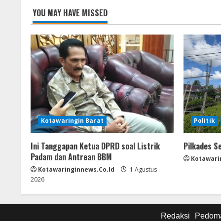
n
YOU MAY HAVE MISSED
g
Kotawaringin Barat
Politik
Ini Tanggapan Ketua DPRD soal Listrik
Pilkades S
Padam dan Antrean BBM
Kotawari
Kotawaringinnews.co.id
1 Agustus
2026
Redaksi
Pedoma