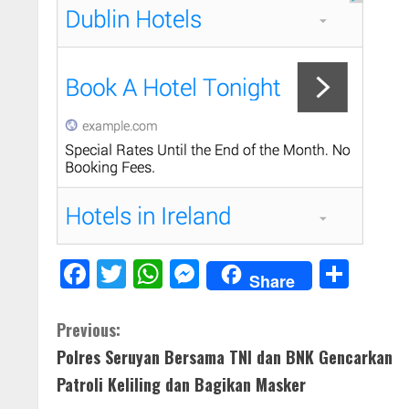
F
T
W
M
S
Share
ac
w
h
e
h
e
itt
at
ss
ar
C
Previous:
b
er
s
e
e
Polres Seruyan Bersama TNI dan BNK Gencarkan
o
o
A
n
Patroli Keliling dan Bagikan Masker