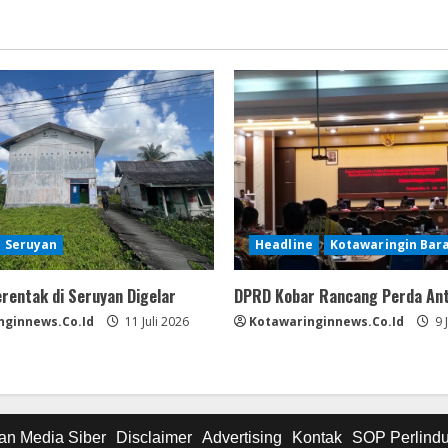
Seruyan
Headline
Kotawaringin Bar
erentak di Seruyan Digelar
DPRD Kobar Rancang Perda An
nginnews.co.id
11 Juli 2026
Kotawaringinnews.co.id
9 
n Media Siber
Disclaimer
Advertising
Kontak
SOP Perlind