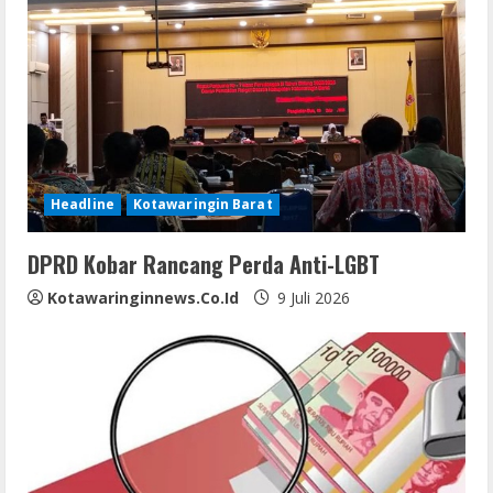
e
R
e
a
d
Headline
Kotawaringin Barat
i
DPRD Kobar Rancang Perda Anti-LGBT
n
Kotawaringinnews.co.id
9 Juli 2026
g