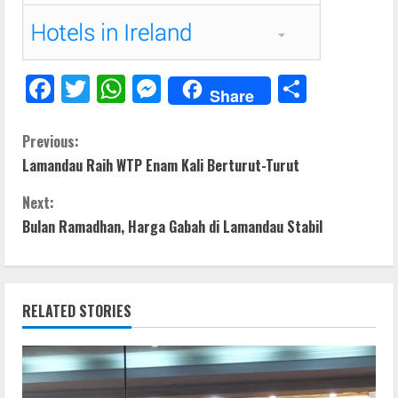
F
T
W
M
S
Share
ac
w
h
e
h
e
itt
at
ss
ar
C
Previous:
Lamandau Raih WTP Enam Kali Berturut-Turut
b
er
s
e
e
o
o
A
n
Next:
n
o
p
g
Bulan Ramadhan, Harga Gabah di Lamandau Stabil
t
k
p
er
i
RELATED STORIES
n
u