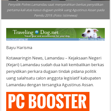
Penyidik Polres Lamandau saat menyerahkan berkas penyidikan
pertama kali atas kasus dugaan politik uang Agustinus Assan pada
Pemilu 2019. (Foto: Istimewa)
Bayu Harisma
Kotawaringin News, Lamandau – Kejaksaan Negeri
(Kejari) Lamandau sudah dua kali kembalikan berkas
penyidikan perkara dugaan tindak pidana politik
uang salahsatu calon anggota legislatif kabupaten
Lamandau dengan tersangka Agustinus Assan.