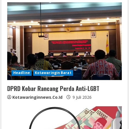
e
R
e
a
d
i
Headline
Kotawaringin Barat
n
DPRD Kobar Rancang Perda Anti-LGBT
g
Kotawaringinnews.co.id
9 Juli 2026