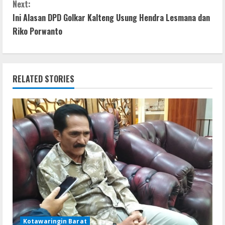
o
A
n
Next:
n
o
p
g
Ini Alasan DPD Golkar Kalteng Usung Hendra Lesmana dan
t
Riko Porwanto
k
p
er
i
n
RELATED STORIES
u
e
R
e
a
d
Kotawaringin Barat