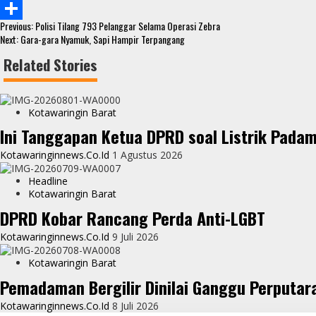
b
t
a
e
Continue
o
t
t
s
Previous:
Polisi Tilang 793 Pelanggar Selama Operasi Zebra
S
Reading
Next:
Gara-gara Nyamuk, Sapi Hampir Terpangang
o
e
s
s
h
Related Stories
k
r
A
e
a
p
n
r
Kotawaringin Barat
p
g
e
Ini Tanggapan Ketua DPRD soal Listrik Pada
e
Kotawaringinnews.co.id
1 Agustus 2026
r
Headline
Kotawaringin Barat
DPRD Kobar Rancang Perda Anti-LGBT
Kotawaringinnews.co.id
9 Juli 2026
Kotawaringin Barat
Pemadaman Bergilir Dinilai Ganggu Perputar
Kotawaringinnews.co.id
8 Juli 2026