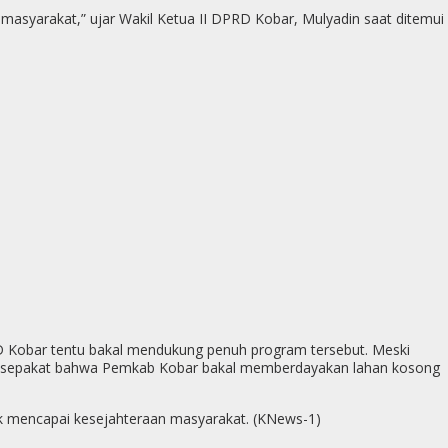
p
syarakat,” ujar Wakil Ketua II DPRD Kobar, Mulyadin saat ditemui
g
e
r
DPRD Kobar tentu bakal mendukung penuh program tersebut. Meski
gat sepakat bahwa Pemkab Kobar bakal memberdayakan lahan kosong
uk mencapai kesejahteraan masyarakat. (KNews-1)