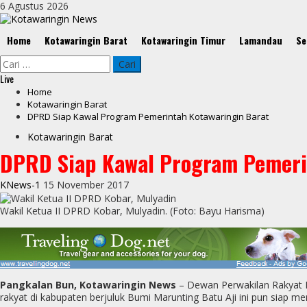
Skip
6 Agustus 2026
to
content
Primary
Home
Kotawaringin Barat
Kotawaringin Timur
Lamandau
Se
Menu
Cari
untuk:
Live
Home
Kotawaringin Barat
DPRD Siap Kawal Program Pemerintah Kotawaringin Barat
Kotawaringin Barat
DPRD Siap Kawal Program Pemeri
KNews-1
15 November 2017
Wakil Ketua II DPRD Kobar, Mulyadin. (Foto: Bayu Harisma)
Pangkalan Bun, Kotawaringin News
– Dewan Perwakilan Rakyat 
rakyat di kabupaten berjuluk Bumi Marunting Batu Aji ini pun sia