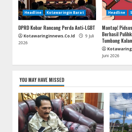
R
Headline
Kotawaringin Barat
Headline
e
DPRD Kobar Rancang Perda Anti-LGBT
Mantap! Pidsus
a
Berhasil Pulih
Kotawaringinnews.co.id
9 Juli
Tumbang Kala
d
2026
Kotawaring
i
Juni 2026
n
g
YOU MAY HAVE MISSED