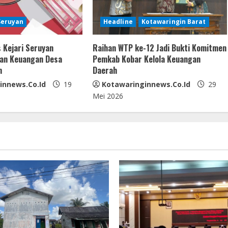
Seruyan
Headline
Kotawaringin Barat
 Kejari Seruyan
Raihan WTP ke-12 Jadi Bukti Komitmen
kan Keuangan Desa
Pemkab Kobar Kelola Keuangan
m
Daerah
innews.co.id
19
Kotawaringinnews.co.id
29
Mei 2026