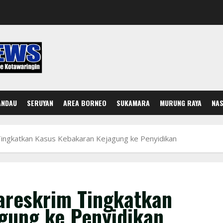
ANDAU
SERUYAN
AREA BORNEO
SUKAMARA
MURUNG RAYA
NAS
ingkatkan Kasus Kebakaran Kejagung ke Penyidikan
areskrim Tingkatkan
gung ke Penyidikan