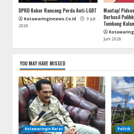
e
DPRD Kobar Rancang Perda Anti-LGBT
Mantap! Pidsus
a
Berhasil Pulih
Kotawaringinnews.co.id
9 Juli
Tumbang Kala
d
2026
Kotawaring
i
Juni 2026
n
g
YOU MAY HAVE MISSED
Kotawaringin Barat
Politik