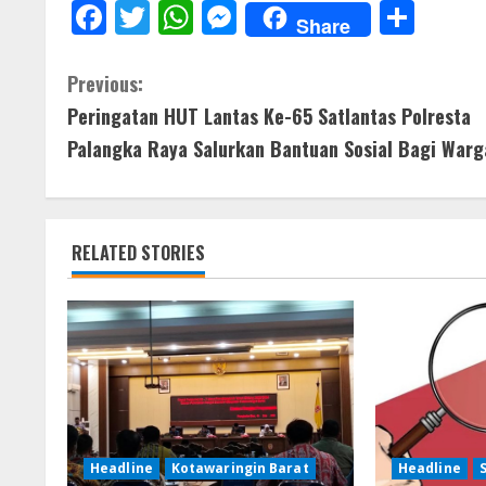
F
T
W
M
S
Share
ac
w
h
e
h
e
itt
at
ss
ar
C
Previous:
b
er
s
e
e
Peringatan HUT Lantas Ke-65 Satlantas Polresta
o
o
A
n
Palangka Raya Salurkan Bantuan Sosial Bagi Warg
n
o
p
g
t
k
p
er
RELATED STORIES
i
n
u
e
R
Headline
Kotawaringin Barat
Headline