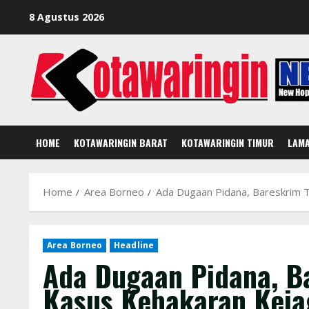
Skip
8 Agustus 2026
to
content
HOME
KOTAWARINGIN BARAT
KOTAWARINGIN TIMUR
LAM
Home
Area Borneo
Ada Dugaan Pidana, Bareskrim T
Area Borneo
Headline
Ada Dugaan Pidana, B
Kasus Kebakaran Keja