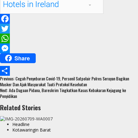
F
a
T
c
w
W
Share
e
i
h
M
b
t
a
e
Continue
o
t
t
s
Previous:
Cegah Penyebaran Covid-19, Personil Satpolair Polres Seruyan Bagikan
S
Reading
Masker Dan Ajak Masyarakat Taati Protokol Kesehatan
o
e
s
s
Next:
Ada Dugaan Pidana, Bareskrim Tingkatkan Kasus Kebakaran Kejagung ke
h
Penyidikan
k
r
A
e
a
Related Stories
p
n
r
p
g
e
Headline
e
Kotawaringin Barat
r