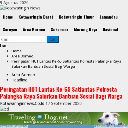
Skip
9 Agustus 2026
to
content
Primary
Home
Kotawaringin Barat
Kotawaringin Timur
Lamandau
Menu
Seruyan
Area Borneo
Sukamara
Murung Raya
Nasional
Cari
untuk:
Live
Home
Area Borneo
Peringatan HUT Lantas Ke-65 Satlantas Polresta Palangka Raya
Salurkan Bantuan Sosial Bagi Warga
Area Borneo
Headline
Peringatan HUT Lantas Ke-65 Satlantas Polresta
Palangka Raya Salurkan Bantuan Sosial Bagi Warga
Kotawaringinnews.co.id
17 September 2020