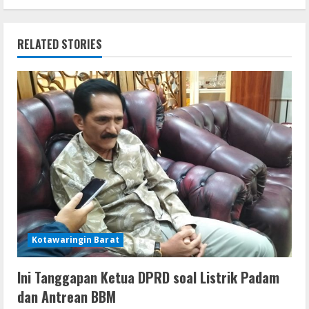
i
n
RELATED STORIES
u
e
R
e
a
d
i
Kotawaringin Barat
n
Ini Tanggapan Ketua DPRD soal Listrik Padam
dan Antrean BBM
g