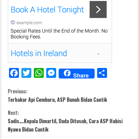
F
T
W
M
S
Share
ac
w
h
e
h
e
itt
at
ss
ar
C
Previous:
Terbakar Api Cemburu, ASP Bunuh Bidan Cantik
b
er
s
e
e
o
o
A
n
Next:
n
o
p
g
Sadis….Kepala Dimartil, Dada Ditusuk, Cara ASP Habisi
t
Nyawa Bidan Cantik
k
p
er