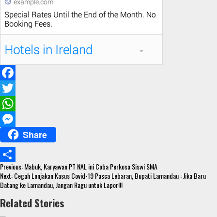
F
a
T
c
w
W
Share
e
i
h
M
b
t
a
e
Continue
o
t
t
s
Previous:
Mabuk, Karyawan PT NAL ini Coba Perkosa Siswi SMA
S
Reading
Next:
Cegah Lonjakan Kasus Covid-19 Pasca Lebaran, Bupati Lamandau : Jika Baru
o
e
s
s
Datang ke Lamandau, Jangan Ragu untuk Lapor!!!
h
k
r
A
e
Related Stories
a
p
n
r