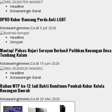
p
g
Headline
e
Kotawaringin Barat
e
DPRD Kobar Rancang Perda Anti-LGBT
r
Kotawaringinnews.co.id
9 Juli 2026
Headline
Seruyan
Mantap! Pidsus Kejari Seruyan Berhasil Pulihkan Keuangan Desa
Tumbang Kalam
Kotawaringinnews.co.id
19 Juni 2026
Headline
Kotawaringin Barat
Raihan WTP ke-12 Jadi Bukti Komitmen Pemkab Kobar Kelola
Keuangan Daerah
Kotawaringinnews.co.id
29 Mei 2026