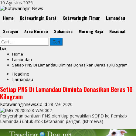
Skip
10 Agustus 2026
to
content
Primary
Home
Kotawaringin Barat
Kotawaringin Timur
Lamandau
Menu
Seruyan
Area Borneo
Sukamara
Murung Raya
Nasional
Cari
untuk:
Live
Home
Lamandau
Setiap PNS Di Lamandau Diminta Donasikan Beras 10 Kilogram
Headline
Lamandau
Setiap PNS Di Lamandau Diminta Donasikan Beras 10
Kilogram
Kotawaringinnews.co.id
28 Mei 2020
Penyerahan bantuan PNS oleh tiap perwakilan SOPD ke Pemkab
Lamandau untuk stok ketahanan pangan. (Istimewa)