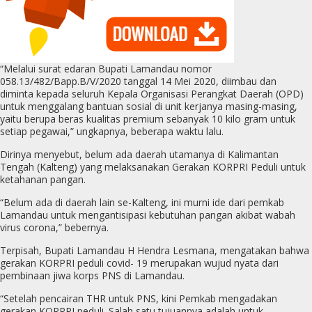
“Melalui surat edaran Bupati Lamandau nomor
058.13/482/Bapp.B/V/2020 tanggal 14 Mei 2020, diimbau dan
diminta kepada seluruh Kepala Organisasi Perangkat Daerah (OPD)
untuk menggalang bantuan sosial di unit kerjanya masing-masing,
yaitu berupa beras kualitas premium sebanyak 10 kilo gram untuk
setiap pegawai,” ungkapnya, beberapa waktu lalu.
Dirinya menyebut, belum ada daerah utamanya di Kalimantan
Tengah (Kalteng) yang melaksanakan Gerakan KORPRI Peduli untuk
ketahanan pangan.
“Belum ada di daerah lain se-Kalteng, ini murni ide dari pemkab
Lamandau untuk mengantisipasi kebutuhan pangan akibat wabah
virus corona,” bebernya.
Terpisah, Bupati Lamandau H Hendra Lesmana, mengatakan bahwa
gerakan KORPRI peduli covid- 19 merupakan wujud nyata dari
pembinaan jiwa korps PNS di Lamandau.
“Setelah pencairan THR untuk PNS, kini Pemkab mengadakan
gerakan KORPRI peduli. Salah satu tujuannya adalah untuk