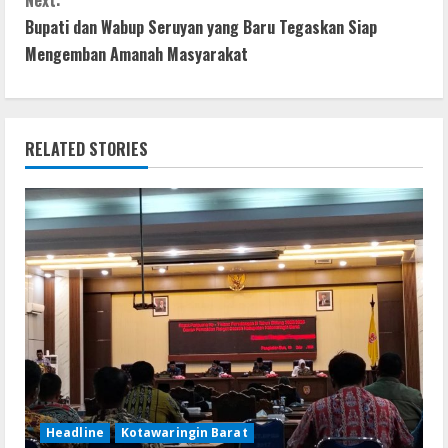
Next:
n
o
p
g
Bupati dan Wabup Seruyan yang Baru Tegaskan Siap
t
Mengemban Amanah Masyarakat
k
p
er
i
n
RELATED STORIES
u
e
R
e
a
d
i
Headline
Kotawaringin Barat