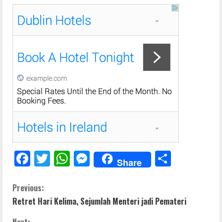
F
T
W
M
S
Share
ac
w
h
e
h
e
itt
at
ss
ar
C
Previous:
Retret Hari Kelima, Sejumlah Menteri jadi Pemateri
b
er
s
e
e
o
o
A
n