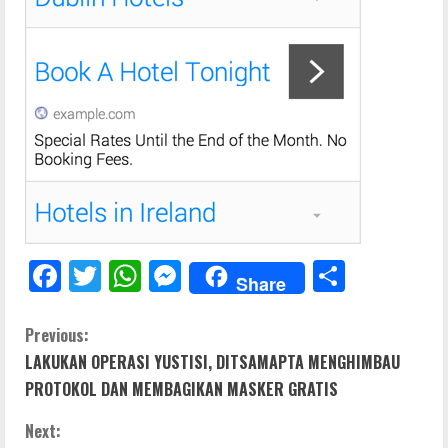
F
T
W
M
S
Share
ac
w
h
e
h
e
itt
at
ss
ar
C
Previous:
LAKUKAN OPERASI YUSTISI, DITSAMAPTA MENGHIMBAU
b
er
s
e
e
o
PROTOKOL DAN MEMBAGIKAN MASKER GRATIS
o
A
n
n
o
p
g
Next: