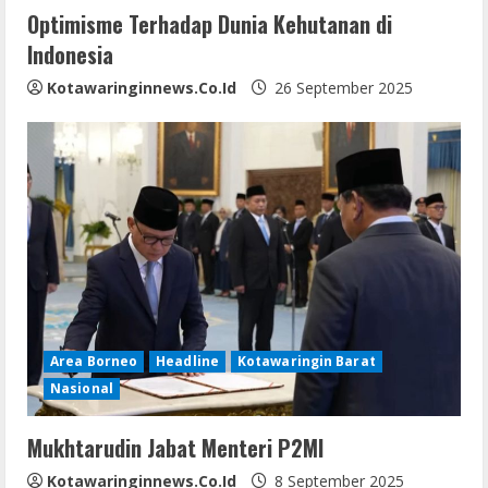
Optimisme Terhadap Dunia Kehutanan di
g
Indonesia
Kotawaringinnews.co.id
26 September 2025
Area Borneo
Headline
Kotawaringin Barat
Nasional
Mukhtarudin Jabat Menteri P2MI
Kotawaringinnews.co.id
8 September 2025