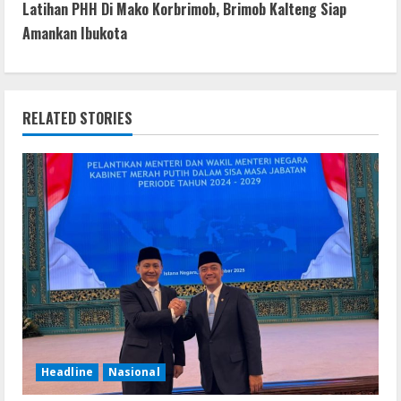
t
Latihan PHH Di Mako Korbrimob, Brimob Kalteng Siap
k
p
er
Amankan Ibukota
i
n
RELATED STORIES
u
e
R
e
a
d
i
Headline
Nasional
n