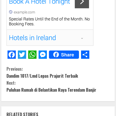
Share
F
T
W
M
S
C
a
w
h
e
h
Previous:
Dandim 1017/Lmd Lepas Prajurit Terbaik
c
i
a
s
a
o
Next:
e
t
t
s
r
n
Puluhan Rumah di Belantikan Raya Terendam Banjir
b
t
s
e
e
t
o
e
A
n
o
r
p
g
i
RELATED STORIES