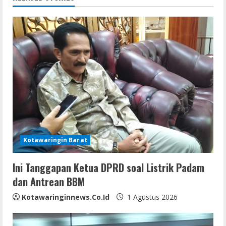
k
p
e
n
r
u
e
R
e
a
d
Kotawaringin Barat
i
Ini Tanggapan Ketua DPRD soal Listrik Padam
dan Antrean BBM
n
Kotawaringinnews.co.id
1 Agustus 2026
g