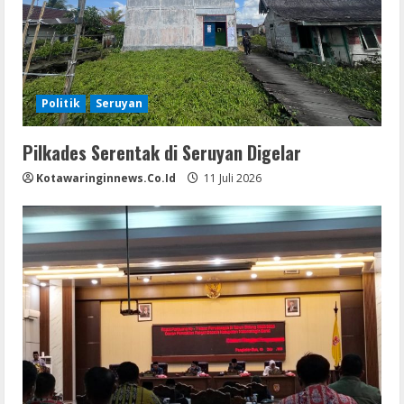
Politik
Seruyan
Pilkades Serentak di Seruyan Digelar
Kotawaringinnews.co.id
11 Juli 2026