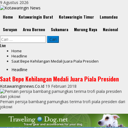
Skip
9 Agustus 2026
to
content
Primary
Home
Kotawaringin Barat
Kotawaringin Timur
Lamandau
Menu
Seruyan
Area Borneo
Sukamara
Murung Raya
Nasional
Cari
untuk:
Live
Home
Headline
Saat Bepe Kehilangan Medali Juara Piala Presiden
Headline
Saat Bepe Kehilangan Medali Juara Piala Presiden
Kotawaringinnews.co.id
19 Februari 2018
Pemain persija bambang pamungkas terima trofi piala presiden dari
jokowi