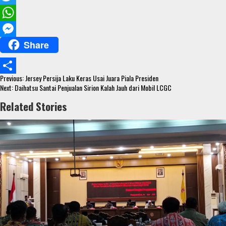
a
T
c
w
W
Share
e
i
h
M
b
t
a
e
Continue
o
t
t
s
Previous:
Jersey Persija Laku Keras Usai Juara Piala Presiden
S
Reading
Next:
Daihatsu Santai Penjualan Sirion Kalah Jauh dari Mobil LCGC
o
e
s
s
h
Related Stories
k
r
A
e
a
p
n
r
p
g
e
e
r