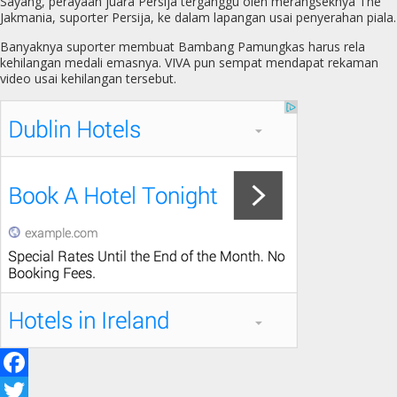
Sayang, perayaan juara Persija terganggu oleh merangseknya The
Jakmania, suporter Persija, ke dalam lapangan usai penyerahan piala.
Banyaknya suporter membuat Bambang Pamungkas harus rela
kehilangan medali emasnya. VIVA pun sempat mendapat rekaman
video usai kehilangan tersebut.
F