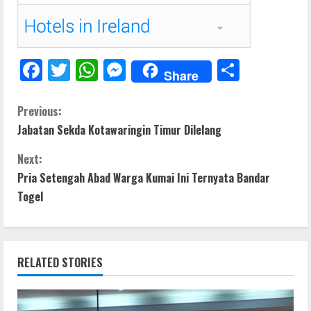
F
T
W
M
S
Share
ac
w
h
e
h
e
itt
at
ss
ar
C
Previous:
Jabatan Sekda Kotawaringin Timur Dilelang
b
er
s
e
e
o
o
A
n
Next:
n
o
p
g
Pria Setengah Abad Warga Kumai Ini Ternyata Bandar
t
Togel
k
p
er
i
n
RELATED STORIES
u