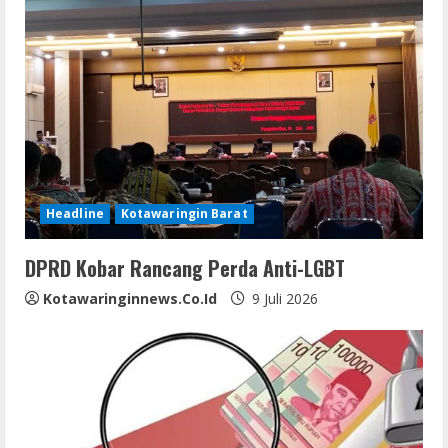
e
R
e
a
d
i
Headline
Kotawaringin Barat
n
DPRD Kobar Rancang Perda Anti-LGBT
g
Kotawaringinnews.co.id
9 Juli 2026