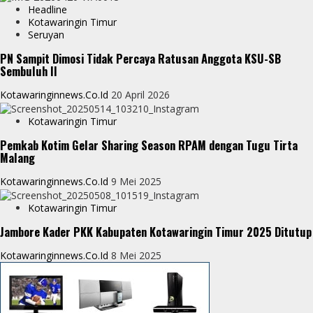
r
Headline
p
g
Kotawaringin Timur
e
Seruyan
e
PN Sampit Dimosi Tidak Percaya Ratusan Anggota KSU-SB
r
Sembuluh II
Kotawaringinnews.co.id
20 April 2026
Kotawaringin Timur
Pemkab Kotim Gelar Sharing Season RPAM dengan Tugu Tirta
Malang
Kotawaringinnews.co.id
9 Mei 2025
Kotawaringin Timur
Jambore Kader PKK Kabupaten Kotawaringin Timur 2025 Ditutup
Kotawaringinnews.co.id
8 Mei 2025