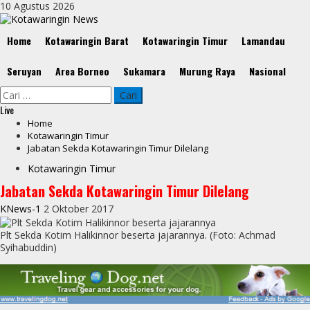
Skip
10 Agustus 2026
to
content
Primary
Home
Kotawaringin Barat
Kotawaringin Timur
Lamandau
Menu
Seruyan
Area Borneo
Sukamara
Murung Raya
Nasional
Cari
untuk:
Live
Home
Kotawaringin Timur
Jabatan Sekda Kotawaringin Timur Dilelang
Kotawaringin Timur
Jabatan Sekda Kotawaringin Timur Dilelang
KNews-1
2 Oktober 2017
Plt Sekda Kotim Halikinnor beserta jajarannya. (Foto: Achmad
Syihabuddin)