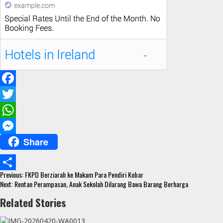
F
a
T
c
w
W
Share
e
i
h
M
b
t
a
e
Continue
o
t
t
s
Previous:
FKPD Berziarah ke Makam Para Pendiri Kobar
S
Reading
Next:
Rentan Perampasan, Anak Sekolah Dilarang Bawa Barang Berharga
o
e
s
s
h
Related Stories
k
r
A
e
a
p
n