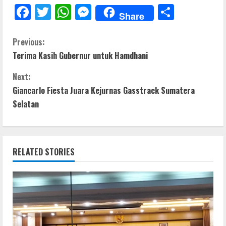
F
T
W
M
S
Share
ac
w
h
e
h
e
itt
at
ss
ar
C
Previous:
Terima Kasih Gubernur untuk Hamdhani
b
er
s
e
e
o
o
A
n
Next:
n
o
p
g
Giancarlo Fiesta Juara Kejurnas Gasstrack Sumatera
t
Selatan
k
p
er
i
n
RELATED STORIES
u
e
R