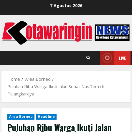
Skip
7 Agustus 2026
to
content
LIVE
Home
Area Borneo
Puluhan Ribu Warga Ikuti Jalan Sehat NasDem di
Palangkaraya
Area Borneo
Headline
Puluhan Ribu Warga Ikuti Jalan