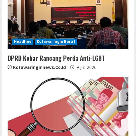
e
a
d
i
Headline
Kotawaringin Barat
n
DPRD Kobar Rancang Perda Anti-LGBT
g
Kotawaringinnews.co.id
9 Juli 2026