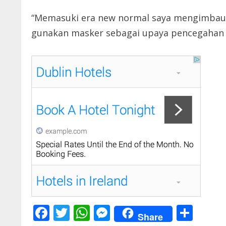
“Memasuki era new normal saya mengimbau 
gunakan masker sebagai upaya pencegahan da
F
T
W
M
S
Share