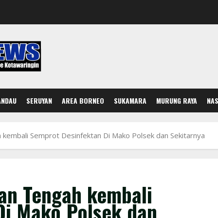
ANDAU
SERUYAN
AREA BORNEO
SUKAMARA
MURUNG RAYA
NAS
 kembali Semprot Desinfektan Di Mako Polsek dan Sekitarnya
yan Tengah kembali
Di Mako Polsek dan