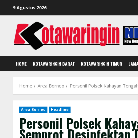
Skip
9 Agustus 2026
to
content
HOME
KOTAWARINGIN BARAT
KOTAWARINGIN TIMUR
LAM
Home
Area Borneo
Personil Polsek Kahayan Tengah
Area Borneo
Headline
Personil Polsek Kaha
Semprot Desinfektan 