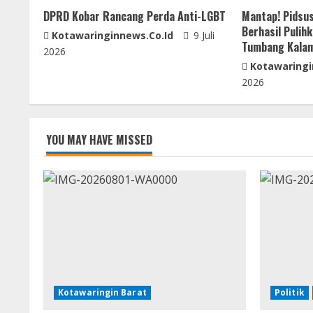
a
DPRD Kobar Rancang Perda Anti-LGBT
Mantap! Pidsus
d
Berhasil Pulih
Kotawaringinnews.co.id
9 Juli
Tumbang Kala
2026
i
Kotawaringi
2026
n
g
YOU MAY HAVE MISSED
Kotawaringin Barat
Politik