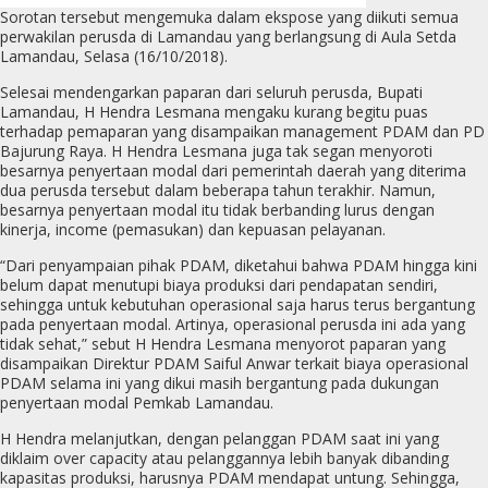
Sorotan tersebut mengemuka dalam ekspose yang diikuti semua
perwakilan perusda di Lamandau yang berlangsung di Aula Setda
Lamandau, Selasa (16/10/2018).
Selesai mendengarkan paparan dari seluruh perusda, Bupati
Lamandau, H Hendra Lesmana mengaku kurang begitu puas
terhadap pemaparan yang disampaikan management PDAM dan PD
Bajurung Raya. H Hendra Lesmana juga tak segan menyoroti
besarnya penyertaan modal dari pemerintah daerah yang diterima
dua perusda tersebut dalam beberapa tahun terakhir. Namun,
besarnya penyertaan modal itu tidak berbanding lurus dengan
kinerja, income (pemasukan) dan kepuasan pelayanan.
“Dari penyampaian pihak PDAM, diketahui bahwa PDAM hingga kini
belum dapat menutupi biaya produksi dari pendapatan sendiri,
sehingga untuk kebutuhan operasional saja harus terus bergantung
pada penyertaan modal. Artinya, operasional perusda ini ada yang
tidak sehat,” sebut H Hendra Lesmana menyorot paparan yang
disampaikan Direktur PDAM Saiful Anwar terkait biaya operasional
PDAM selama ini yang dikui masih bergantung pada dukungan
penyertaan modal Pemkab Lamandau.
H Hendra melanjutkan, dengan pelanggan PDAM saat ini yang
diklaim over capacity atau pelanggannya lebih banyak dibanding
kapasitas produksi, harusnya PDAM mendapat untung. Sehingga,