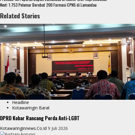
S
Reading
Next:
1.753 Pelamar Berebut 200 Formasi CPNS di Lamandau
o
e
s
s
h
Related Stories
k
r
A
e
a
p
n
r
p
g
e
e
r
Headline
Kotawaringin Barat
DPRD Kobar Rancang Perda Anti-LGBT
Kotawaringinnews.co.id
9 Juli 2026