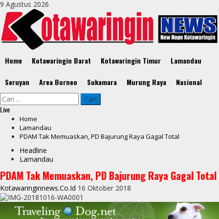
Skip
9 Agustus 2026
to
content
Primary
Home
Kotawaringin Barat
Kotawaringin Timur
Lamandau
Menu
Seruyan
Area Borneo
Sukamara
Murung Raya
Nasional
Cari
untuk:
Live
Home
Lamandau
PDAM Tak Memuaskan, PD Bajurung Raya Gagal Total
Headline
Lamandau
PDAM Tak Memuaskan, PD Bajurung Raya Gagal Total
Kotawaringinnews.co.id
16 Oktober 2018