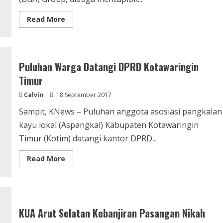
Read
Read More
more
about
BGA
Group
di
Kotawaringin
Puluhan Warga Datangi DPRD Kotawaringin
Timur
Diduga
Timur
Caplok
Lahan
Calvin
18 September 2017
Warga
Sampit, KNews – Puluhan anggota asosiasi pangkalan
kayu lokal (Aspangkal) Kabupaten Kotawaringin
Timur (Kotim) datangi kantor DPRD...
Read
Read More
more
about
Puluhan
Warga
Datangi
DPRD
Kotawaringin
KUA Arut Selatan Kebanjiran Pasangan Nikah
Timur