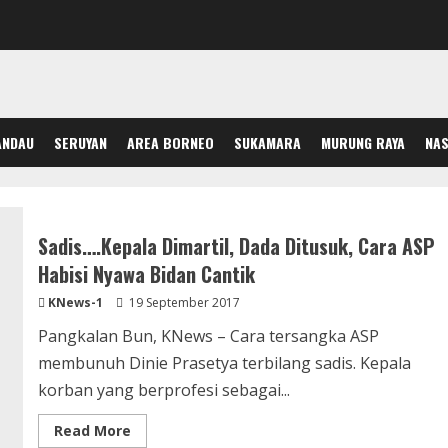
ANDAU
SERUYAN
AREA BORNEO
SUKAMARA
MURUNG RAYA
NAS
Sadis….Kepala Dimartil, Dada Ditusuk, Cara ASP
Habisi Nyawa Bidan Cantik
KNews-1
19 September 2017
Pangkalan Bun, KNews – Cara tersangka ASP
membunuh Dinie Prasetya terbilang sadis. Kepala
korban yang berprofesi sebagai...
Read
Read More
more