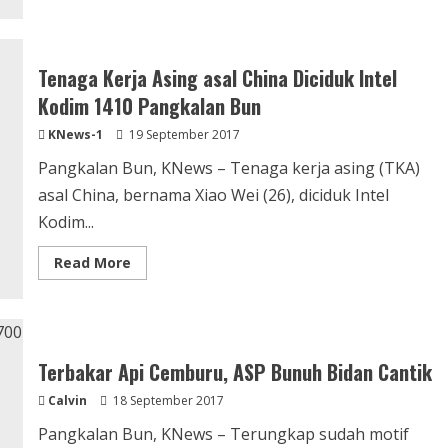
about
Sadis….Kepala
Dimartil,
Dada
Ditusuk,
Tenaga Kerja Asing asal China Diciduk Intel
Cara
ASP
Kodim 1410 Pangkalan Bun
Habisi
Nyawa
KNews-1
19 September 2017
Bidan
Cantik
Pangkalan Bun, KNews – Tenaga kerja asing (TKA)
asal China, bernama Xiao Wei (26), diciduk Intel
Kodim...
Read
Read More
more
about
Tenaga
Kerja
Asing
asal
China
Terbakar Api Cemburu, ASP Bunuh Bidan Cantik
Diciduk
Intel
Calvin
18 September 2017
Kodim
1410
Pangkalan
Pangkalan Bun, KNews – Terungkap sudah motif
Bun