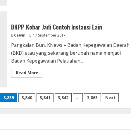
Kemana
Si
Melon
Hijau?
BKPP Kobar Jadi Contoh Instansi Lain
Calvin
17 September 2017
Pangkalan Bun, KNews – Badan Kepegawaian Daerah
(BKD) atau yang sekarang berubah nama menjadi
Badan Kepegawaian Pelatiahan...
Read
Read More
more
about
BKPP
Kobar
Jadi
Contoh
3,839
3,840
3,841
3,842
…
3,863
Next
Instansi
Lain