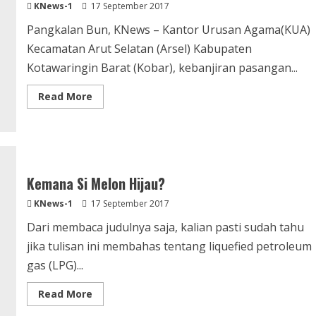
KNews-1
17 September 2017
Pangkalan Bun, KNews – Kantor Urusan Agama(KUA)
Kecamatan Arut Selatan (Arsel) Kabupaten
Kotawaringin Barat (Kobar), kebanjiran pasangan...
Read
Read More
more
about
KUA
Arut
Selatan
Kebanjiran
Pasangan
Nikah
Kemana Si Melon Hijau?
KNews-1
17 September 2017
Dari membaca judulnya saja, kalian pasti sudah tahu
jika tulisan ini membahas tentang liquefied petroleum
gas (LPG)...
Read
Read More
more
about