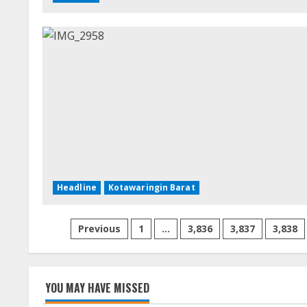
Headline
Kotawaringin Barat
Paginasi
Previous
1
…
3,836
3,837
3,838
pos
YOU MAY HAVE MISSED