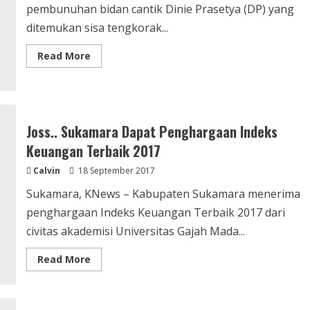
pembunuhan bidan cantik Dinie Prasetya (DP) yang
ditemukan sisa tengkorak...
Read
Read More
more
about
Terbakar
Api
Cemburu,
ASP
Bunuh
Joss.. Sukamara Dapat Penghargaan Indeks
Bidan
Cantik
Keuangan Terbaik 2017
Calvin
18 September 2017
Sukamara, KNews – Kabupaten Sukamara menerima
penghargaan Indeks Keuangan Terbaik 2017 dari
civitas akademisi Universitas Gajah Mada...
Read
Read More
more
about
Joss..
Sukamara
Dapat