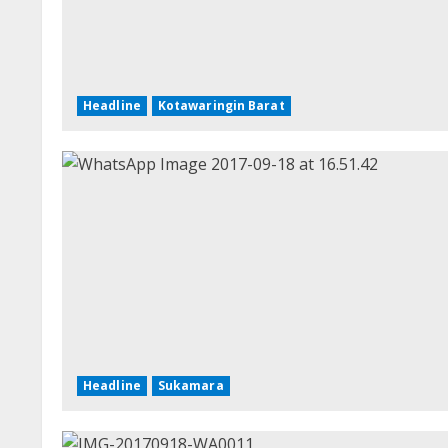
Headline
Kotawaringin Barat
Headline
Sukamara