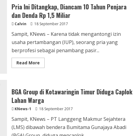
Penghargaan
Pria Ini Ditangkap, Diancam 10 Tahun Penjara
Indeks
Keuangan
dan Denda Rp 1,5 Miliar
Terbaik
2017
Calvin
18 September 2017
Sampit, KNews – Karena tidak mengantongi izin
usaha pertambangan (IUP), seorang pria yang
berprofesi sebagai penambang pasir...
Read
Read More
more
about
Pria
Ini
Ditangkap,
Diancam
BGA Group di Kotawaringin Timur Diduga Caplok
10
Tahun
Lahan Warga
Penjara
dan
KNews-1
18 September 2017
Denda
Rp
1,5
Sampit, KNews – PT Langgeng Makmur Sejahtera
Miliar
(LMS) dibawah bendera Bumitama Gunajaya Abadi
(BGA) Group, diduga mencaplok...