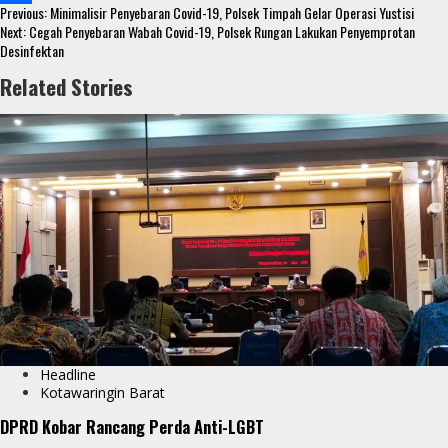
Continue
o
t
t
s
Previous:
Minimalisir Penyebaran Covid-19, Polsek Timpah Gelar Operasi Yustisi
S
Reading
Next:
Cegah Penyebaran Wabah Covid-19, Polsek Rungan Lakukan Penyemprotan
o
e
s
s
Desinfektan
h
k
r
A
e
Related Stories
a
p
n
r
p
g
e
e
r
Headline
Kotawaringin Barat
DPRD Kobar Rancang Perda Anti-LGBT