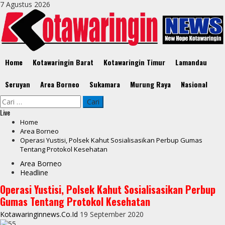
Skip
7 Agustus 2026
to
content
Primary
Home
Kotawaringin Barat
Kotawaringin Timur
Lamandau
Menu
Seruyan
Area Borneo
Sukamara
Murung Raya
Nasional
Cari
untuk:
Live
Home
Area Borneo
Operasi Yustisi, Polsek Kahut Sosialisasikan Perbup Gumas
Tentang Protokol Kesehatan
Area Borneo
Headline
Operasi Yustisi, Polsek Kahut Sosialisasikan Perbup
Gumas Tentang Protokol Kesehatan
Kotawaringinnews.co.id
19 September 2020