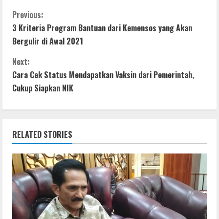
ac
w
h
e
h
e
itt
at
ss
ar
C
Previous:
3 Kriteria Program Bantuan dari Kemensos yang Akan
b
er
s
e
e
o
Bergulir di Awal 2021
o
A
n
n
o
p
g
Next:
t
Cara Cek Status Mendapatkan Vaksin dari Pemerintah,
k
p
er
Cukup Siapkan NIK
i
n
RELATED STORIES
u
e
R
e