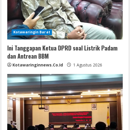
a
d
i
Kotawaringin Barat
n
Ini Tanggapan Ketua DPRD soal Listrik Padam
g
dan Antrean BBM
Kotawaringinnews.co.id
1 Agustus 2026