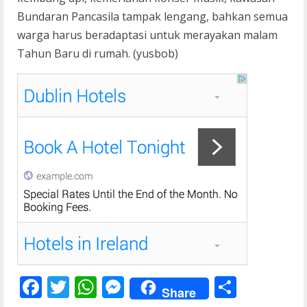
Bundaran Pancasila tampak lengang, bahkan semua
warga harus beradaptasi untuk merayakan malam
Tahun Baru di rumah. (yusbob)
F
T
W
M
S
Share