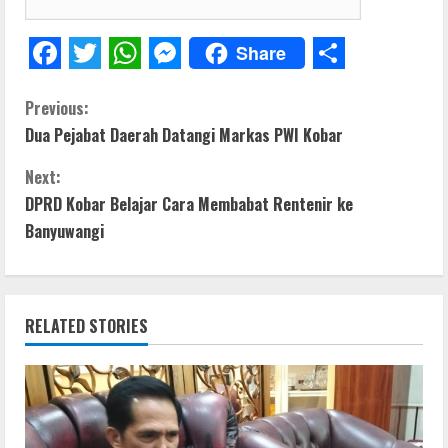
Share
F
T
W
M
S
C
a
w
h
e
h
Previous:
Dua Pejabat Daerah Datangi Markas PWI Kobar
c
i
a
s
a
o
e
t
t
s
r
Next:
n
b
t
s
e
e
DPRD Kobar Belajar Cara Membabat Rentenir ke
t
Banyuwangi
o
e
A
n
o
r
p
g
i
k
p
e
n
RELATED STORIES
r
u
e