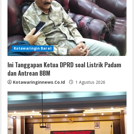
R
e
a
d
i
Kotawaringin Barat
n
Ini Tanggapan Ketua DPRD soal Listrik Padam
dan Antrean BBM
g
Kotawaringinnews.co.id
1 Agustus 2026