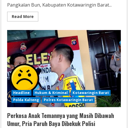
Pangkalan Bun, Kabupaten Kotawaringin Barat...
Read
Read More
more
about
Merasa
Tidak
Jera,
Residivis
ini
Kembali
di
Tahan
Headline
Hukum & Kriminal
Kotawaringin Barat
Polda Kalteng
Polres Kotawaringin Barat
Perkosa Anak Temannya yang Masih Dibawah
Umur, Pria Paruh Baya Dibekuk Polisi