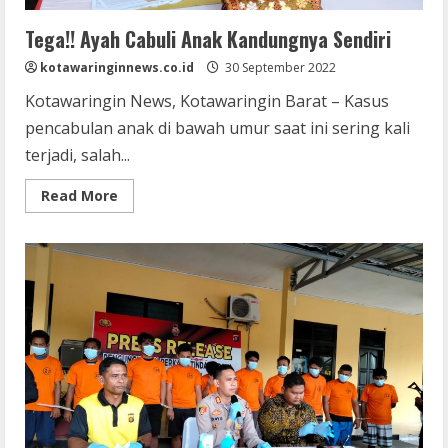
Tega!! Ayah Cabuli Anak Kandungnya Sendiri
kotawaringinnews.co.id
30 September 2022
Kotawaringin News, Kotawaringin Barat – Kasus
pencabulan anak di bawah umur saat ini sering kali
terjadi, salah...
Read
Read More
more
about
Tega!!
Ayah
Cabuli
Anak
Kandungnya
Sendiri