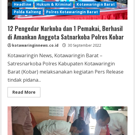
Headline
Hukum & Kriminal
Kotawaringin Barat
Polda Kalteng
Polres Kotawaringin Barat
12 Pengedar Narkoba dan 1 Pemakai, Berhasil
di Amankan Anggota Satnarkoba Polres Kobar
kotawaringinnews.co.id
30 September 2022
Kotawaringin News, Kotawaringin Barat –
Satresnarkoba Polres Kabupaten Kotawaringin
Barat (Kobar) melaksanakan kegiatan Pers Release
tindak pidana...
Read
Read More
more
about
12
Pengedar
Narkoba
dan
1
Pemakai,
Berhasil
di