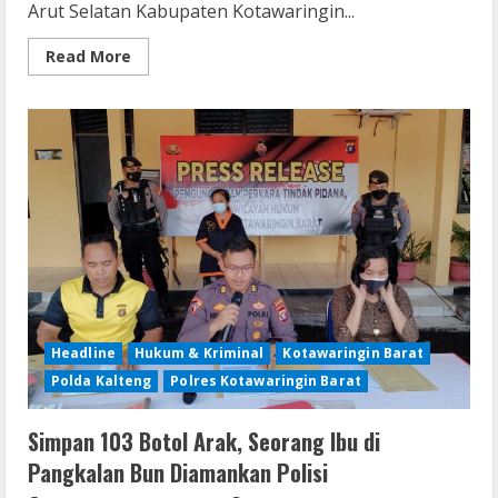
Arut Selatan Kabupaten Kotawaringin...
Read
Read More
more
about
Mabuk
Miras,
Dua
Remaja
Pelaku
Perusakan
SMP
Negeri
11
Arsel,
Diamankan
Polisi
Headline
Hukum & Kriminal
Kotawaringin Barat
Polda Kalteng
Polres Kotawaringin Barat
Simpan 103 Botol Arak, Seorang Ibu di
Pangkalan Bun Diamankan Polisi