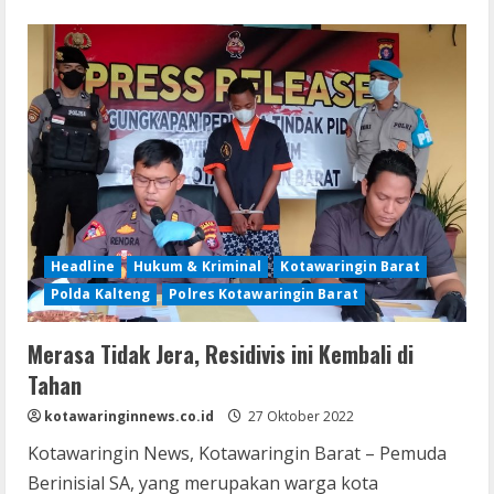
about
Setahun
Berselisih,
Dua
Warga
Damai
di
Polsek
Bulik
Headline
Hukum & Kriminal
Kotawaringin Barat
Polda Kalteng
Polres Kotawaringin Barat
Merasa Tidak Jera, Residivis ini Kembali di
Tahan
kotawaringinnews.co.id
27 Oktober 2022
Kotawaringin News, Kotawaringin Barat – Pemuda
Berinisial SA, yang merupakan warga kota