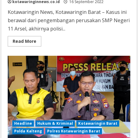
kotawaringinnews.co.id
16 September 2022
Kotawaringin News, Kotawaringin Barat – Kasus ini
berawal dari pengembangan perusakan SMP Negeri
11 Arsel, akhirnya polisi...
Read
Read More
more
about
Simpan
103
Botol
Arak,
Seorang
Ibu
di
Pangkalan
Bun
Diamankan
Polisi
Headline
Hukum & Kriminal
Kotawaringin Barat
Polda Kalteng
Polres Kotawaringin Barat