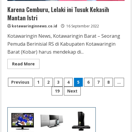
Karena Cemburu, Lelaki ini Tusuk Kekasih
Mantan Istri
kotawaringinnews.co.id
16 September 2022
Kotawaringin News, Kotawaringin Barat – Seorang
Pemuda Berinisial RS di Kabupaten Kotawaringin
Barat (Kobar) harus mendekap di...
Read
Read More
more
about
Karena
Paginasi
Cemburu,
Previous
1
2
3
4
5
6
7
8
…
Lelaki
ini
19
Next
pos
Tusuk
Kekasih
Mantan
Istri