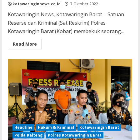
kotawaringinnews.co.id
7 Oktober 2022
Kotawaringin News, Kotawaringin Barat – Satuan
Reserse dan Kriminal (Sat Reskrim) Polres
Kotawaringin Barat (Kobar) membekuk seorang...
Read
Read More
more
about
Perkosa
Anak
Temannya
yang
Masih
Dibawah
Umur,
Pria
Paruh
Baya
Dibekuk
Polisi
Headline
Hukum & Kriminal
Kotawaringin Barat
Polda Kalteng
Polres Kotawaringin Barat