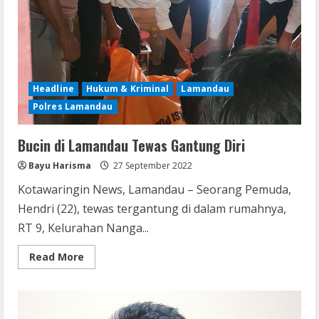
Amankan
Anggota
Satnarkoba
Polres
Kobar
Headline
Hukum & Kriminal
Lamandau
Polres Lamandau
Bucin di Lamandau Tewas Gantung Diri
Bayu Harisma
27 September 2022
Kotawaringin News, Lamandau – Seorang Pemuda,
Hendri (22), tewas tergantung di dalam rumahnya,
RT 9, Kelurahan Nanga...
Read
Read More
more
about
Bucin
di
Lamandau
Tewas