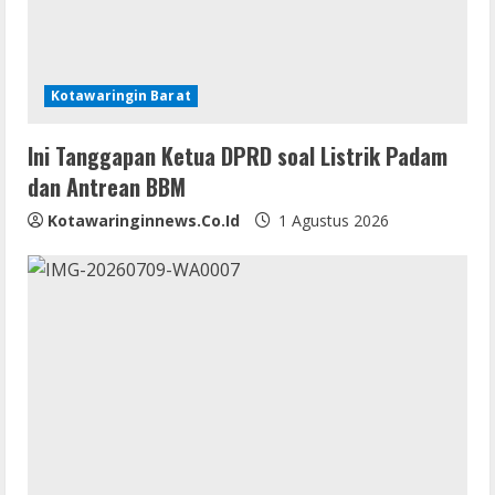
a
d
i
Kotawaringin Barat
n
Ini Tanggapan Ketua DPRD soal Listrik Padam
dan Antrean BBM
g
Kotawaringinnews.co.id
1 Agustus 2026