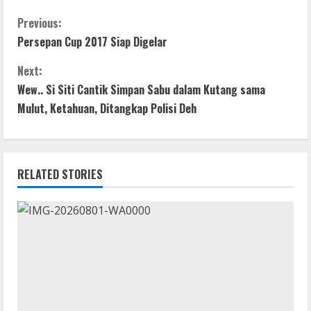
ac
w
h
e
h
e
itt
at
ss
ar
C
Previous:
Persepan Cup 2017 Siap Digelar
b
er
s
e
e
o
o
A
n
Next:
n
o
p
g
Wew.. Si Siti Cantik Simpan Sabu dalam Kutang sama
t
Mulut, Ketahuan, Ditangkap Polisi Deh
k
p
er
i
n
RELATED STORIES
u
e
R
e