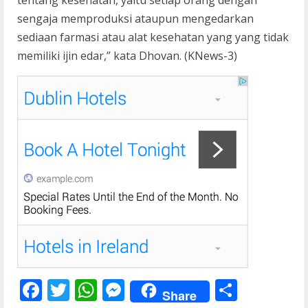
tentang kesehatan, yaitu setiap orang dengan
sengaja memproduksi ataupun mengedarkan
sediaan farmasi atau alat kesehatan yang yang tidak
memiliki ijin edar,” kata Dhovan. (KNews-3)
F
T
W
M
S
Share