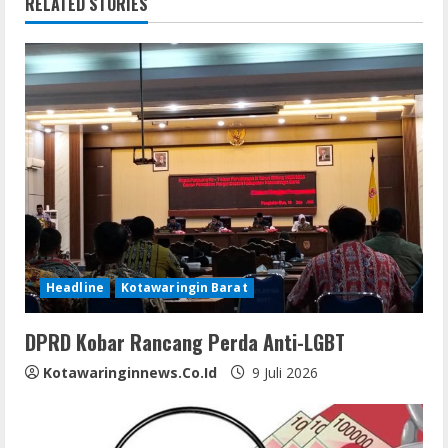
n
RELATED STORIES
u
e
R
e
a
d
i
Headline
Kotawaringin Barat
n
DPRD Kobar Rancang Perda Anti-LGBT
g
Kotawaringinnews.co.id
9 Juli 2026