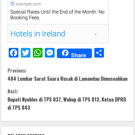
F
T
W
M
S
Share
ac
w
h
e
h
e
itt
at
ss
ar
C
Previous:
484 Lembar Surat Suara Rusak di Lamandau Dimusnahkan
b
er
s
e
e
o
o
A
n
Next:
n
o
p
g
Bupati Nyoblos di TPS 037, Wabup di TPS 013, Ketua DPRD
t
di TPS 043
k
p
er
i