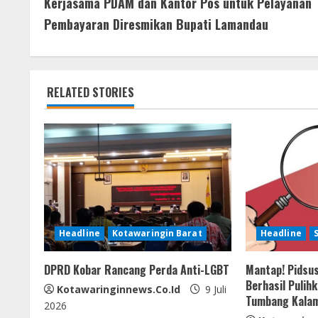
b
er
s
e
e
Kerjasama PDAM dan Kantor Pos untuk Pelayanan
o
o
A
n
Pembayaran Diresmikan Bupati Lamandau
n
o
p
g
t
k
p
er
RELATED STORIES
i
n
u
e
R
Headline
Kotawaringin Barat
Headline
e
DPRD Kobar Rancang Perda Anti-LGBT
Mantap! Pidsus
a
Berhasil Pulih
Kotawaringinnews.co.id
9 Juli
Tumbang Kala
d
2026