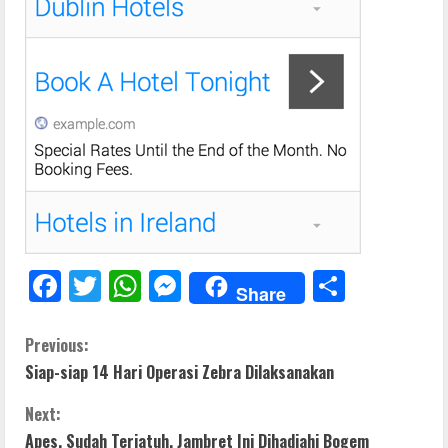
F
T
W
M
S
Share
ac
w
h
e
h
e
itt
at
ss
ar
C
Previous:
Siap-siap 14 Hari Operasi Zebra Dilaksanakan
b
er
s
e
e
o
o
A
n
Next:
n
o
p
g
Apes, Sudah Terjatuh, Jambret Ini Dihadiahi Bogem