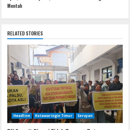
t
Mentah
k
p
er
i
n
RELATED STORIES
u
e
R
e
a
d
i
Headline
Kotawaringin Timur
Seruyan