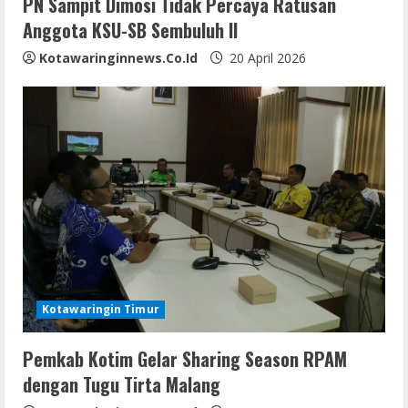
n
PN Sampit Dimosi Tidak Percaya Ratusan
Anggota KSU-SB Sembuluh II
g
Kotawaringinnews.co.id
20 April 2026
Kotawaringin Timur
Pemkab Kotim Gelar Sharing Season RPAM
dengan Tugu Tirta Malang