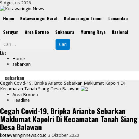
Skip
9 Agustus 2026
to
content
Primary
Home
Kotawaringin Barat
Kotawaringin Timur
Lamandau
Menu
Seruyan
Area Borneo
Sukamara
Murung Raya
Nasional
Cari
untuk:
Live
Home
sebarkan
sebarkan
Cegah Covid-19, Bripka Arianto Sebarkan Maklumat Kapolri Di
Kecamatan Tanah Siang Desa Balawan
Area Borneo
Headline
Cegah Covid-19, Bripka Arianto Sebarkan
Maklumat Kapolri Di Kecamatan Tanah Siang
Desa Balawan
kotawaringinnews.co.id
3 Oktober 2020