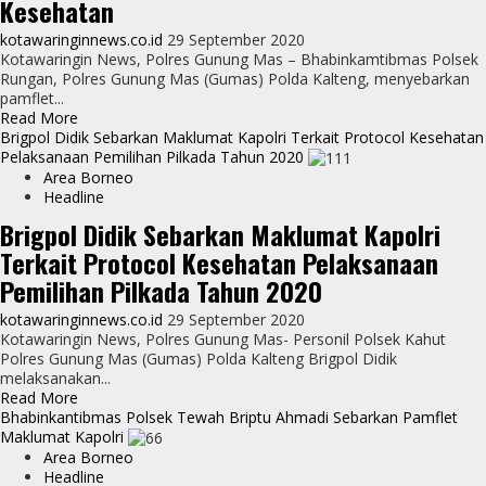
Kesehatan
Di
Kantor
kotawaringinnews.co.id
29 September 2020
Kecamatan
Kotawaringin News, Polres Gunung Mas – Bhabinkamtibmas Polsek
Rungan
Rungan, Polres Gunung Mas (Gumas) Polda Kalteng, menyebarkan
pamflet...
Read
Read More
more
Brigpol Didik Sebarkan Maklumat Kapolri Terkait Protocol Kesehatan
about
Pelaksanaan Pemilihan Pilkada Tahun 2020
Bhabinkamtibmas
Area Borneo
Polsek
Headline
Rungan
Brigpol Didik Sebarkan Maklumat Kapolri
Sebarkan
Terkait Protocol Kesehatan Pelaksanaan
Pamflet
Maklumat
Pemilihan Pilkada Tahun 2020
Kapolri
Tentang
kotawaringinnews.co.id
29 September 2020
Protokol
Kotawaringin News, Polres Gunung Mas- Personil Polsek Kahut
Kesehatan
Polres Gunung Mas (Gumas) Polda Kalteng Brigpol Didik
melaksanakan...
Read
Read More
more
Bhabinkantibmas Polsek Tewah Briptu Ahmadi Sebarkan Pamflet
about
Maklumat Kapolri
Brigpol
Area Borneo
Didik
Headline