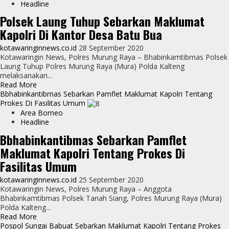
Polsek
Headline
Sumber
Polsek Laung Tuhup Sebarkan Maklumat
Barito
Kapolri Di Kantor Desa Batu Bua
Sebarkan
Pamflet
kotawaringinnews.co.id
28 September 2020
Maklumat
Kotawaringin News, Polres Murung Raya – Bhabinkamtibmas Polsek
Prokes
Laung Tuhup Polres Murung Raya (Mura) Polda Kalteng
Kapolri
melaksanakan...
Read
Read More
more
Bbhabinkantibmas Sebarkan Pamflet Maklumat Kapolri Tentang
about
Prokes Di Fasilitas Umum
Polsek
Area Borneo
Laung
Headline
Tuhup
Bbhabinkantibmas Sebarkan Pamflet
Sebarkan
Maklumat Kapolri Tentang Prokes Di
Maklumat
Kapolri
Fasilitas Umum
Di
Kantor
kotawaringinnews.co.id
25 September 2020
Desa
Kotawaringin News, Polres Murung Raya – Anggota
Batu
Bhabinkamtibmas Polsek Tanah Siang, Polres Murung Raya (Mura)
Bua
Polda Kalteng...
Read
Read More
more
Pospol Sungai Babuat Sebarkan Maklumat Kapolri Tentang Prokes