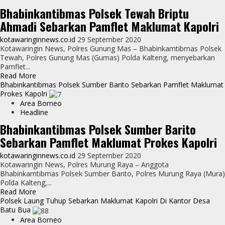
Sebarkan
Bhabinkantibmas Polsek Tewah Briptu
Maklumat
Ahmadi Sebarkan Pamflet Maklumat Kapolri
Kapolri
Terkait
kotawaringinnews.co.id
29 September 2020
Protocol
Kotawaringin News, Polres Gunung Mas – Bhabinkamtibmas Polsek
Kesehatan
Tewah, Polres Gunung Mas (Gumas) Polda Kalteng, menyebarkan
Pelaksanaan
Pamflet...
Pemilihan
Read
Read More
Pilkada
more
Bhabinkantibmas Polsek Sumber Barito Sebarkan Pamflet Maklumat
Tahun
about
Prokes Kapolri
2020
Bhabinkantibmas
Area Borneo
Polsek
Headline
Tewah
Bhabinkantibmas Polsek Sumber Barito
Briptu
Sebarkan Pamflet Maklumat Prokes Kapolri
Ahmadi
Sebarkan
kotawaringinnews.co.id
29 September 2020
Pamflet
Kotawaringin News, Polres Murung Raya – Anggota
Maklumat
Bhabinkamtibmas Polsek Sumber Barito, Polres Murung Raya (Mura)
Kapolri
Polda Kalteng,...
Read
Read More
more
Polsek Laung Tuhup Sebarkan Maklumat Kapolri Di Kantor Desa
about
Batu Bua
Bhabinkantibmas
Area Borneo