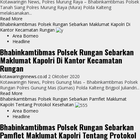
Kotawaringin News, Polres Murung Raya – Bhabinkamtibmas Polsek
Tanah Siang Polres Murung Raya (Mura) Polda Kalteng
melaksanakan...
Read
Read More
more
Bhabinkamtibmas Polsek Rungan Sebarkan Maklumat Kapolri Di
about
Kantor Kecamatan Rungan
Cegah
Area Borneo
Covid-
Headline
19,
Bhabinkamtibmas Polsek Rungan Sebarkan
Bripka
Maklumat Kapolri Di Kantor Kecamatan
Arianto
Sebarkan
Rungan
Maklumat
Kapolri
kotawaringinnews.co.id
2 Oktober 2020
Di
Kotawaringin News, Polres Gunung Mas – Bhabinkamtibmas Polsek
Kecamatan
Rungan Polres Gunung Mas (Gumas) Polda Kalteng Brigpol Juliandri...
Tanah
Read
Read More
Siang
more
Bhabinkamtibmas Polsek Rungan Sebarkan Pamflet Maklumat
Desa
about
Kapolri Tentang Protokol Kesehatan
Balawan
Bhabinkamtibmas
Area Borneo
Polsek
Headline
Rungan
Bhabinkamtibmas Polsek Rungan Sebarkan
Sebarkan
Pamflet Maklumat Kapolri Tentang Protokol
Maklumat
Kapolri