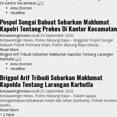
about
Di Kantor Kecamatan
Bbhabinkantibmas
Area Borneo
Sebarkan
Headline
Pamflet
Pospol Sungai Babuat Sebarkan Maklumat
Maklumat
Kapolri Tentang Prokes Di Kantor Kecamatan
Kapolri
Tentang
kotawaringinnews.co.id
24 September 2020
Prokes
Kotawaringin News, Polres Murung Raya – Anggota Pospol Sungai
Di
Babuat Polsek Permata Intan, Polres Murung Raya (Mura)...
Fasilitas
Read
Read More
Umum
more
Brigpol Arif Tribudi Sebarkan Maklumat Kapolda Tentang Larangan
about
Karhutla
Pospol
Area Borneo
Sungai
Headline
Babuat
Brigpol Arif Tribudi Sebarkan Maklumat
Sebarkan
Kapolda Tentang Larangan Karhutla
Maklumat
Kapolri
kotawaringinnews.co.id
23 September 2020
Tentang
Kotawaringin News, Polres Murung Raya – Dalam upaya
Prokes
mengantisipasi kebakaran hutan dan lahan (Karhutla), Polsek Sumber
Di
Barito...
Kantor
Read
Read More
Kecamatan
Paginasi
more
1
2
Next