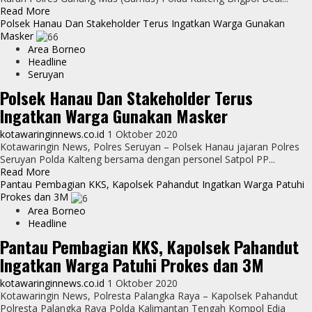
Read
Read More
more
Polsek Hanau Dan Stakeholder Terus Ingatkan Warga Gunakan
about
Masker
Jajaran
Area Borneo
Polsek
Headline
Kurun
Seruyan
Ingatkan
Polsek Hanau Dan Stakeholder Terus
Warga
Ingatkan Warga Gunakan Masker
Patuhi
Prokes
kotawaringinnews.co.id
1 Oktober 2020
dan
Kotawaringin News, Polres Seruyan – Polsek Hanau jajaran Polres
3M
Seruyan Polda Kalteng bersama dengan personel Satpol PP...
Read
Read More
more
Pantau Pembagian KKS, Kapolsek Pahandut Ingatkan Warga Patuhi
about
Prokes dan 3M
Polsek
Area Borneo
Hanau
Headline
Dan
Pantau Pembagian KKS, Kapolsek Pahandut
Stakeholder
Ingatkan Warga Patuhi Prokes dan 3M
Terus
Ingatkan
kotawaringinnews.co.id
1 Oktober 2020
Warga
Kotawaringin News, Polresta Palangka Raya – Kapolsek Pahandut
Gunakan
Polresta Palangka Raya Polda Kalimantan Tengah Kompol Edia
Masker