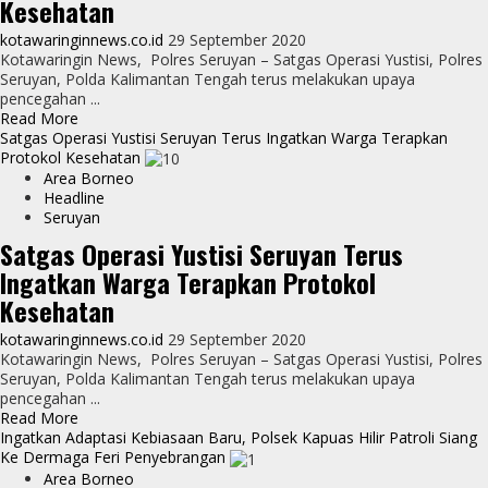
Kesehatan
Terapkan
Protokol
kotawaringinnews.co.id
29 September 2020
Kesehatan
Kotawaringin News, Polres Seruyan – Satgas Operasi Yustisi, Polres
Seruyan, Polda Kalimantan Tengah terus melakukan upaya
pencegahan ...
Read
Read More
more
Satgas Operasi Yustisi Seruyan Terus Ingatkan Warga Terapkan
about
Protokol Kesehatan
Satgas
Area Borneo
Operasi
Headline
Yustisi
Seruyan
Seruyan
Satgas Operasi Yustisi Seruyan Terus
Terus
Ingatkan Warga Terapkan Protokol
Ingatkan
Warga
Kesehatan
Terapkan
Protokol
kotawaringinnews.co.id
29 September 2020
Kesehatan
Kotawaringin News, Polres Seruyan – Satgas Operasi Yustisi, Polres
Seruyan, Polda Kalimantan Tengah terus melakukan upaya
pencegahan ...
Read
Read More
more
Ingatkan Adaptasi Kebiasaan Baru, Polsek Kapuas Hilir Patroli Siang
about
Ke Dermaga Feri Penyebrangan
Satgas
Area Borneo