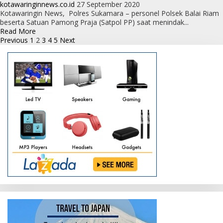
Untuk
kotawaringinnews.co.id
27 September 2020
Sementara
Kotawaringin News, Polres Sukamara – personel Polsek Balai Riam
Agar
beserta Satuan Pamong Praja (Satpol PP) saat menindak...
jangan
Read
Read More
Berswafoto
Paginasi
more
Previous
1
2
3
4
5
Next
dengan
about
pos
Para
Personel
Paslon
Pengawas
Protokol
Kesehatan
Ingatkan
Masyarakat
Patuhi
Protokol
Kesehatan