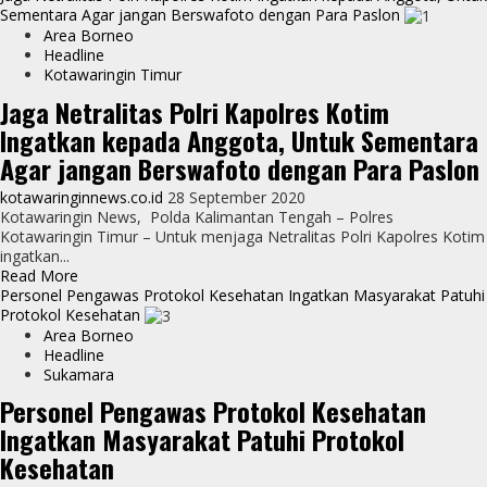
about
Sementara Agar jangan Berswafoto dengan Para Paslon
Penyebrangan
Ingatkan
Area Borneo
Warga,
Headline
Satgas
Kotawaringin Timur
Ops
Jaga Netralitas Polri Kapolres Kotim
Yustisi
Ingatkan kepada Anggota, Untuk Sementara
Covid
Seruyan
Agar jangan Berswafoto dengan Para Paslon
Terus
Laksanakan
kotawaringinnews.co.id
28 September 2020
Penindakan
Kotawaringin News, Polda Kalimantan Tengah – Polres
Kotawaringin Timur – Untuk menjaga Netralitas Polri Kapolres Kotim
ingatkan...
Read
Read More
more
Personel Pengawas Protokol Kesehatan Ingatkan Masyarakat Patuhi
about
Protokol Kesehatan
Jaga
Area Borneo
Netralitas
Headline
Polri
Sukamara
Kapolres
Personel Pengawas Protokol Kesehatan
Kotim
Ingatkan Masyarakat Patuhi Protokol
Ingatkan
kepada
Kesehatan
Anggota,