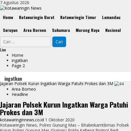
Skip
7 Agustus 2026
to
content
Primary
Home
Kotawaringin Barat
Kotawaringin Timur
Lamandau
Menu
Seruyan
Area Borneo
Sukamara
Murung Raya
Nasional
Cari
untuk:
Live
Home
ingatkan
Page 2
ingatkan
Jajaran Polsek Kurun Ingatkan Warga Patuhi Prokes dan 3M
Area Borneo
Headline
Jajaran Polsek Kurun Ingatkan Warga Patuhi
Prokes dan 3M
kotawaringinnews.co.id
1 Oktober 2020
Kotawaringin News, Polres Gunung Mas – Bhabinkamtibmas Polsek
Kurun Polres Gunung Mas (Gumas) Polda Kalteng Brigpol Bedi...