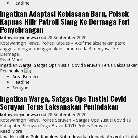
Operasi
Headline
Yustisi
Ingatkan Adaptasi Kebiasaan Baru, Polsek
Seruyan
Kapuas Hilir Patroli Siang Ke Dermaga Feri
Terus
Ingatkan
Penyebrangan
Warga
Terapkan
kotawaringinnews.co.id
28 September 2020
Protokol
Kotawaringin News, Polres Kapuas – Aktif melaksanakan patrol,
Kesehatan
anggota dengan menggunakan sarana roda 4 menyasar ke
Dermaga...
Read
Read More
more
Ingatkan Warga, Satgas Ops Yustisi Covid Seruyan Terus Laksanakan
about
Penindakan
Ingatkan
Area Borneo
Adaptasi
Headline
Kebiasaan
Seruyan
Baru,
Ingatkan Warga, Satgas Ops Yustisi Covid
Polsek
Seruyan Terus Laksanakan Penindakan
Kapuas
Hilir
kotawaringinnews.co.id
28 September 2020
Patroli
Kotawaringin News, Polres Seruyan – Satgas Ops Yustisi Covid 19
Siang
Kabupaten Seruyan Regu Bravo KRYD Polres Seruyan...
Ke
Read
Read More
Dermaga
more
Jaga Netralitas Polri Kapolres Kotim Ingatkan kepada Anggota, Untuk
Feri