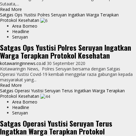
Sutaata,...
Read
Read More
more
Satgas Ops Yustisi Polres Seruyan Ingatkan Warga Terapkan
about
Protokol Kesehatan
Pantau
Area Borneo
Pembagian
Headline
KKS,
Seruyan
Kapolsek
Satgas Ops Yustisi Polres Seruyan Ingatkan
Pahandut
Warga Terapkan Protokol Kesehatan
Ingatkan
Warga
kotawaringinnews.co.id
30 September 2020
Patuhi
Kotawaringin News, Polres Seruyan bersama dengan Satgas
Prokes
Operasi Yustisi Covid-19 kembali menggelar razia gabungan kepada
dan
masyarakat yang...
3M
Read
Read More
more
Satgas Operasi Yustisi Seruyan Terus Ingatkan Warga Terapkan
about
Protokol Kesehatan
Satgas
Area Borneo
Ops
Headline
Yustisi
Seruyan
Polres
Satgas Operasi Yustisi Seruyan Terus
Seruyan
Ingatkan Warga Terapkan Protokol
Ingatkan
Warga