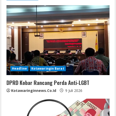
n
u
e
R
e
a
d
Headline
Kotawaringin Barat
i
DPRD Kobar Rancang Perda Anti-LGBT
n
Kotawaringinnews.co.id
9 Juli 2026
g