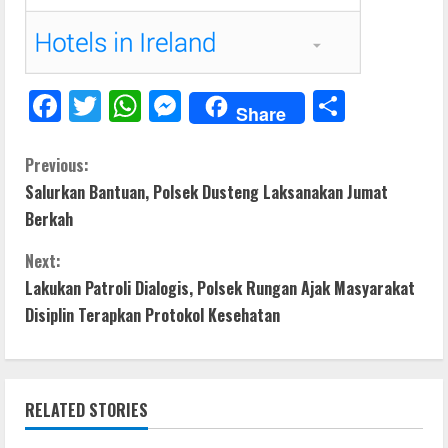
F
T
W
M
S
Share
ac
w
h
e
h
e
itt
at
ss
ar
C
Previous:
Salurkan Bantuan, Polsek Dusteng Laksanakan Jumat
b
er
s
e
e
o
Berkah
o
A
n
n
o
p
g
Next:
t
Lakukan Patroli Dialogis, Polsek Rungan Ajak Masyarakat
k
p
er
Disiplin Terapkan Protokol Kesehatan
i
n
RELATED STORIES
u