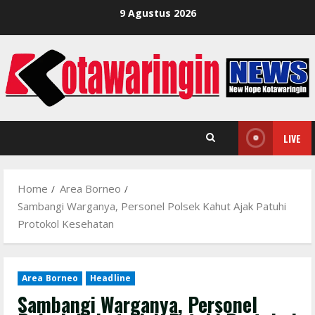
Skip
9 Agustus 2026
to
content
LIVE
Home
Area Borneo
Sambangi Warganya, Personel Polsek Kahut Ajak Patuhi
Protokol Kesehatan
Area Borneo
Headline
Sambangi Warganya, Personel