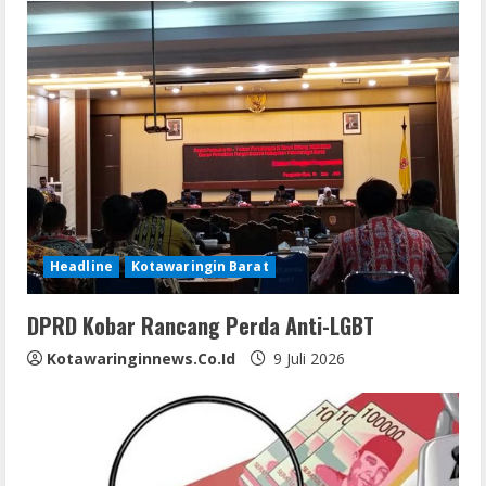
e
R
e
a
d
i
Headline
Kotawaringin Barat
n
DPRD Kobar Rancang Perda Anti-LGBT
g
Kotawaringinnews.co.id
9 Juli 2026