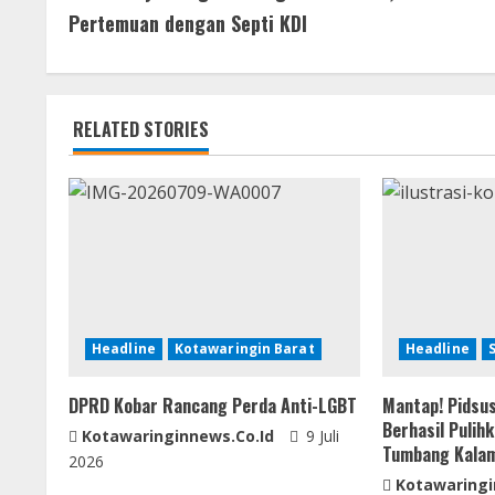
o
o
A
n
Pertemuan dengan Septi KDI
n
o
p
g
t
k
p
er
RELATED STORIES
i
n
u
e
R
Headline
Kotawaringin Barat
Headline
e
DPRD Kobar Rancang Perda Anti-LGBT
Mantap! Pidsus
a
Berhasil Pulih
Kotawaringinnews.co.id
9 Juli
Tumbang Kala
d
2026
Kotawaringi