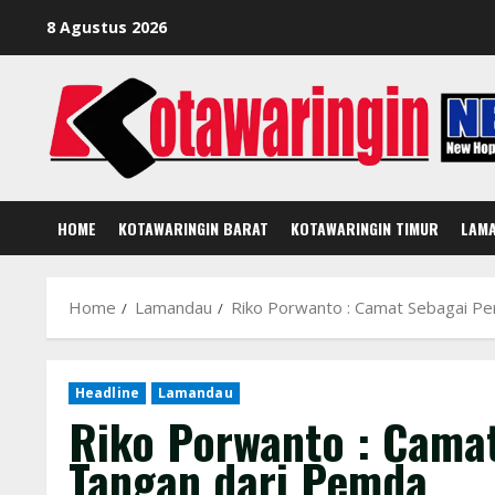
Skip
8 Agustus 2026
to
content
HOME
KOTAWARINGIN BARAT
KOTAWARINGIN TIMUR
LAM
Home
Lamandau
Riko Porwanto : Camat Sebagai P
Headline
Lamandau
Riko Porwanto : Cama
Tangan dari Pemda