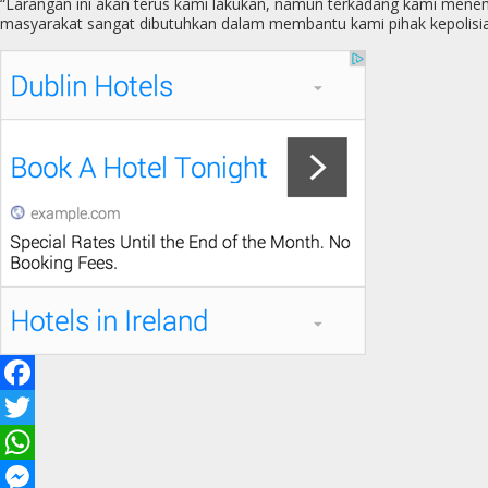
“Larangan ini akan terus kami lakukan, namun terkadang kami menemu
masyarakat sangat dibutuhkan dalam membantu kami pihak kepolisi
F
a
T
c
w
W