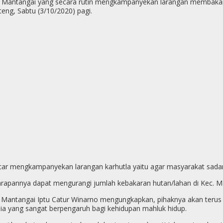
lsek Mantangai yang secara rutin mengkampanyekan larangan memba
eng, Sabtu (3/10/2020) pagi.
ar mengkampanyekan larangan karhutla yaitu agar masyarakat sadar
arapannya dapat mengurangi jumlah kebakaran hutan/lahan di Kec. Ma
ek Mantangai Iptu Catur Winarno mengungkapkan, pihaknya akan ter
a yang sangat berpengaruh bagi kehidupan mahluk hidup.