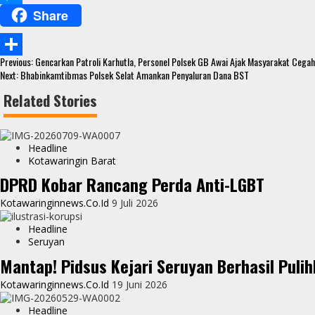
Share
e
i
h
M
b
t
a
e
Continue
o
t
t
s
Previous:
Gencarkan Patroli Karhutla, Personel Polsek GB Awai Ajak Masyarakat Cegah
S
Reading
Next:
Bhabinkamtibmas Polsek Selat Amankan Penyaluran Dana BST
o
e
s
s
h
Related Stories
k
r
A
e
a
p
n
r
Headline
p
g
e
Kotawaringin Barat
e
DPRD Kobar Rancang Perda Anti-LGBT
r
Kotawaringinnews.co.id
9 Juli 2026
Headline
Seruyan
Mantap! Pidsus Kejari Seruyan Berhasil Pu
Kotawaringinnews.co.id
19 Juni 2026
Headline