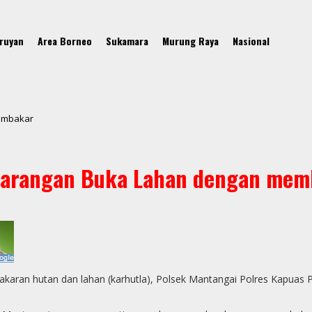
ruyan
Area Borneo
Sukamara
Murung Raya
Nasional
embakar
Larangan Buka Lahan dengan mem
aran hutan dan lahan (karhutla), Polsek Mantangai Polres Kapuas P