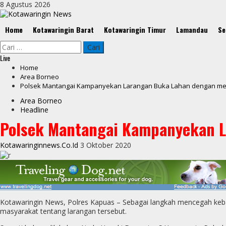
Skip
8 Agustus 2026
to
content
Primary
Home
Kotawaringin Barat
Kotawaringin Timur
Lamandau
Se
Menu
Cari
untuk:
Live
Home
Area Borneo
Polsek Mantangai Kampanyekan Larangan Buka Lahan dengan m
Area Borneo
Headline
Polsek Mantangai Kampanyekan 
Kotawaringinnews.co.id
3 Oktober 2020
Kotawaringin News, Polres Kapuas – Sebagai langkah mencegah kebak
masyarakat tentang larangan tersebut.