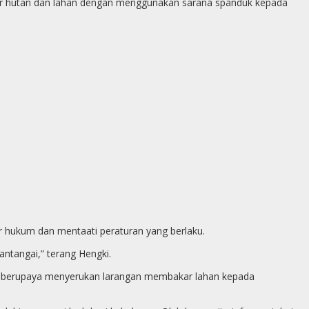
kar hutan dan lahan dengan menggunakan sarana spanduk kepada
p
g
e
r
 hukum dan mentaati peraturan yang berlaku.
ntangai,” terang Hengki.
us berupaya menyerukan larangan membakar lahan kepada