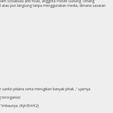
lam sosialisasi anti hoax, anggota Polsek Gunung Timang
p
g
sial atau pun langsung tanpa menggunakan media, dimana sasaran
e
r
 sanksi pidana serta merugikan banyak pihak ,” ujarnya
terorganisir.
i,”imbaunya. (Ryt/BH/K2)