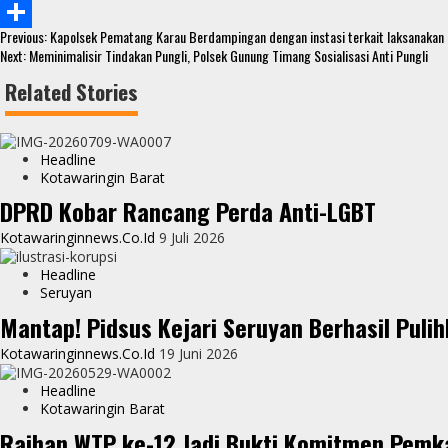
b
t
a
e
Continue
o
t
t
s
Previous:
Kapolsek Pematang Karau Berdampingan dengan instasi terkait laksanakan 
S
Reading
Next:
Meminimalisir Tindakan Pungli, Polsek Gunung Timang Sosialisasi Anti Pungli
o
e
s
s
h
Related Stories
k
r
A
e
a
p
n
r
Headline
p
g
e
Kotawaringin Barat
e
DPRD Kobar Rancang Perda Anti-LGBT
r
Kotawaringinnews.co.id
9 Juli 2026
Headline
Seruyan
Mantap! Pidsus Kejari Seruyan Berhasil Pu
Kotawaringinnews.co.id
19 Juni 2026
Headline
Kotawaringin Barat
Raihan WTP ke-12 Jadi Bukti Komitmen Pemk