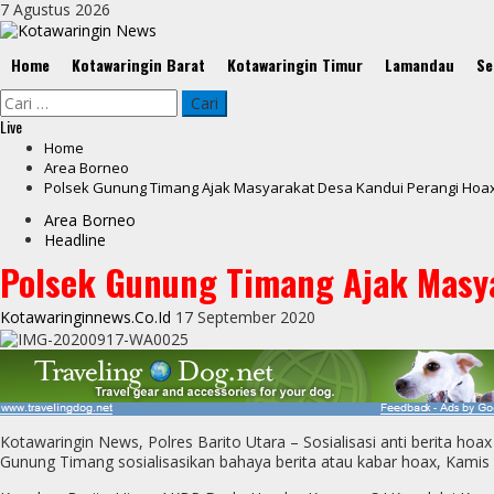
Skip
7 Agustus 2026
to
content
Primary
Home
Kotawaringin Barat
Kotawaringin Timur
Lamandau
Se
Menu
Cari
untuk:
Live
Home
Area Borneo
Polsek Gunung Timang Ajak Masyarakat Desa Kandui Perangi Hoa
Area Borneo
Headline
Polsek Gunung Timang Ajak Masya
Kotawaringinnews.co.id
17 September 2020
Kotawaringin News, Polres Barito Utara – Sosialisasi anti berita h
Gunung Timang sosialisasikan bahaya berita atau kabar hoax, Kamis 