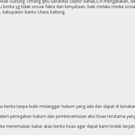
lsek Gunung Timang Iptu Gerardus Septio Rahail,S.H mengatakan, da
 berita yg tidak sesuai fakta dan kenyataan, baik melalui media so
i, Kabupaten Barito Utara,Kalteng.
u berita tanpa bukti melanggar hukum yang ada dan dapat di kenakan
n dalam penegakan hukum dan pemberantasan aksi hoax terutama yang 
n jika menemukan kabar atau berita hoax agar dapat kami tindak lanjut