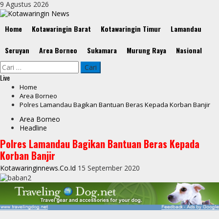
Skip
9 Agustus 2026
to
content
Primary
Home
Kotawaringin Barat
Kotawaringin Timur
Lamandau
Menu
Seruyan
Area Borneo
Sukamara
Murung Raya
Nasional
Cari
untuk:
Live
Home
Area Borneo
Polres Lamandau Bagikan Bantuan Beras Kepada Korban Banjir
Area Borneo
Headline
Polres Lamandau Bagikan Bantuan Beras Kepada
Korban Banjir
Kotawaringinnews.co.id
15 September 2020