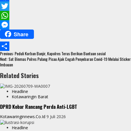
F
a
T
c
w
W
Share
e
i
h
M
b
t
a
e
Continue
o
t
t
s
Previous:
Peduli Korban Banjir, Kapolres Terus Berikan Bantuan sosial
S
Reading
Next:
Sat Binmas Polres Pulang Pisau Ajak Cegah Penyebaran Covid-19 Melalui Sticker
o
e
s
s
Imbauan
h
k
r
A
e
Related Stories
a
p
n
r
p
g
Headline
e
Kotawaringin Barat
e
DPRD Kobar Rancang Perda Anti-LGBT
r
Kotawaringinnews.co.id
9 Juli 2026
Headline