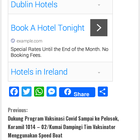
F
T
W
M
S
Share
ac
w
h
e
h
e
itt
at
ss
ar
C
Previous:
Dukung Program Vaksinasi Covid Sampai ke Pelosok,
b
er
s
e
e
o
Koramil 1014 – 02/Kumai Dampingi Tim Vaksinator
o
A
n
n
Menggunakan Speed Boat