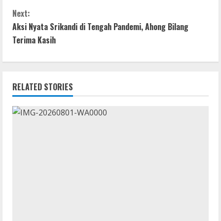
o
p
g
t
Next:
k
p
er
Aksi Nyata Srikandi di Tengah Pandemi, Ahong Bilang
i
Terima Kasih
n
u
RELATED STORIES
e
R
e
a
d
i