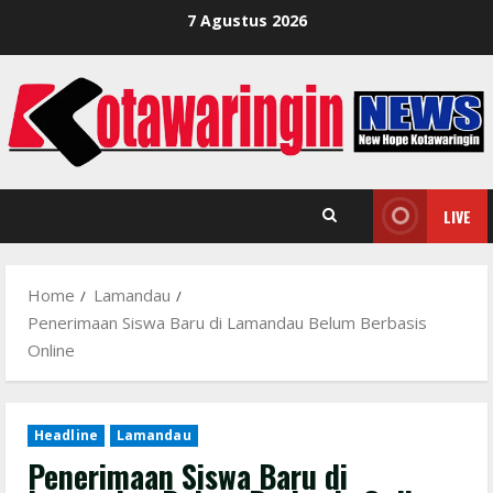
Skip
7 Agustus 2026
to
content
LIVE
Home
Lamandau
Penerimaan Siswa Baru di Lamandau Belum Berbasis
Online
Headline
Lamandau
Penerimaan Siswa Baru di