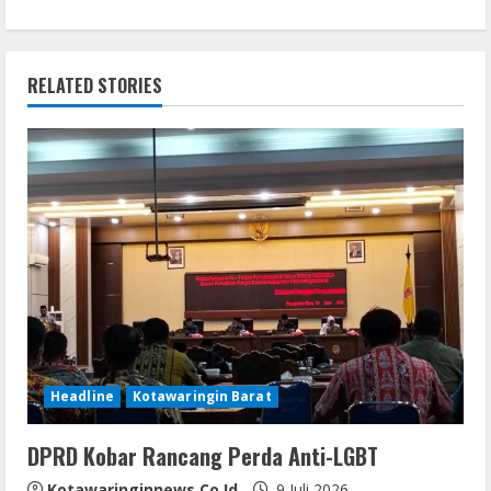
i
n
RELATED STORIES
u
e
R
e
a
d
i
Headline
Kotawaringin Barat
n
DPRD Kobar Rancang Perda Anti-LGBT
Kotawaringinnews.co.id
9 Juli 2026