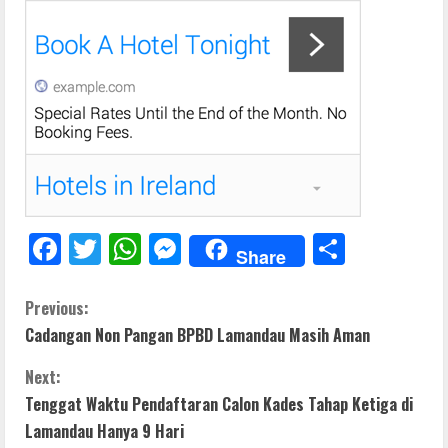
F
T
W
M
S
Share
ac
w
h
e
h
e
itt
at
ss
ar
C
Previous:
Cadangan Non Pangan BPBD Lamandau Masih Aman
b
er
s
e
e
o
o
A
n
Next:
n
o
p
g
Tenggat Waktu Pendaftaran Calon Kades Tahap Ketiga di
t
Lamandau Hanya 9 Hari
k
p
er