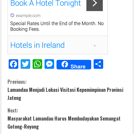
F
T
W
M
S
Share
ac
w
h
e
h
e
itt
at
ss
ar
C
Previous:
Lamandau Menjadi Lokasi Visitasi Kepemimpinan Provinsi
b
er
s
e
e
o
Jateng
o
A
n
n
o
p
g
Next:
t
Masyarakat Lamandau Harus Membudayakan Semangat
k
p
er
Gotong-Royong
i