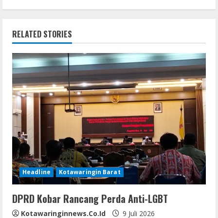
n
RELATED STORIES
u
e
R
e
a
d
i
Headline
Kotawaringin Barat
n
DPRD Kobar Rancang Perda Anti-LGBT
g
Kotawaringinnews.co.id
9 Juli 2026