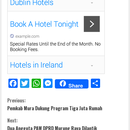
F
T
W
M
S
Share
ac
w
h
e
h
e
itt
at
ss
ar
C
Previous:
Pemkab Mura Dukung Program Tiga Juta Rumah
b
er
s
e
e
o
o
A
n
Next:
n
o
p
g
Dua Anggota PAW DPRD Murung Raya Dilantik